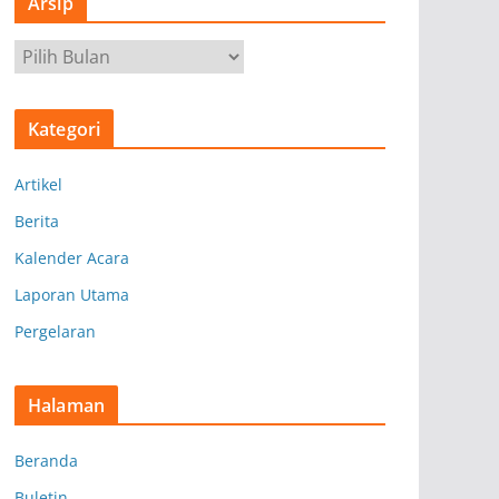
Arsip
A
r
s
Kategori
i
p
Artikel
Berita
Kalender Acara
Laporan Utama
Pergelaran
Halaman
Beranda
Buletin