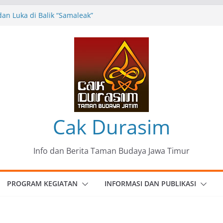
an Luka di Balik “Samaleak”
Seni dan Budaya: Catatan Kunjungan
 Haryo Soekartono (BHS) Anggota DPR RI
 Jawa Timur
35 Karya Agus Koecink
”, Ungkapan Kritis Tentang Derita
angan
omunitas Patria Seni Rupa Kota Blitar :
” Menjadi Mantra Perlawanan
Cak Durasim
Info dan Berita Taman Budaya Jawa Timur
PROGRAM KEGIATAN
INFORMASI DAN PUBLIKASI