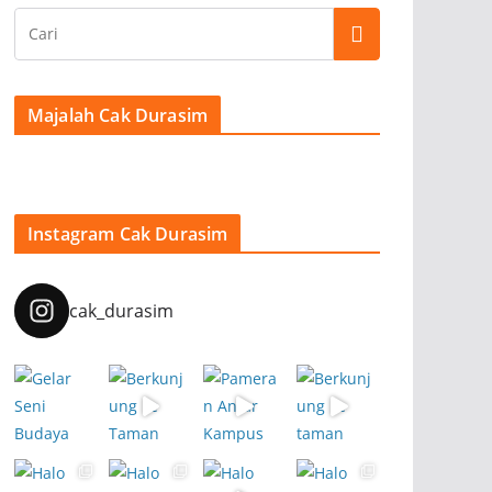
Majalah Cak Durasim
Instagram Cak Durasim
cak_durasim