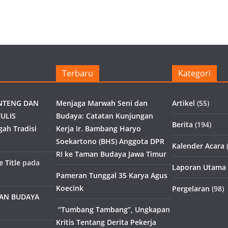
Terbaru
Kategori
NTENG DAN
Menjaga Marwah Seni dan
Artikel
(55)
ULIS
Budaya: Catatan Kunjungan
Berita
(194)
gah Tradisi
Kerja Ir. Bambang Haryo
Soekartono (BHS) Anggota DPR
Kalender Acara
(
RI ke Taman Budaya Jawa Timur
 Title
pada
Laporan Utama
Pameran Tunggal 35 Karya Agus
Koecink
Pergelaran
(98)
MAN BUDAYA
“Tumbang Tambang”, Ungkapan
Kritis Tentang Derita Pekerja