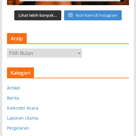
Lihat lebih banyak...
Ikuti Kami di Instagram
Arsip
A
r
s
Kategori
i
p
Artikel
Berita
Kalender Acara
Laporan Utama
Pergelaran