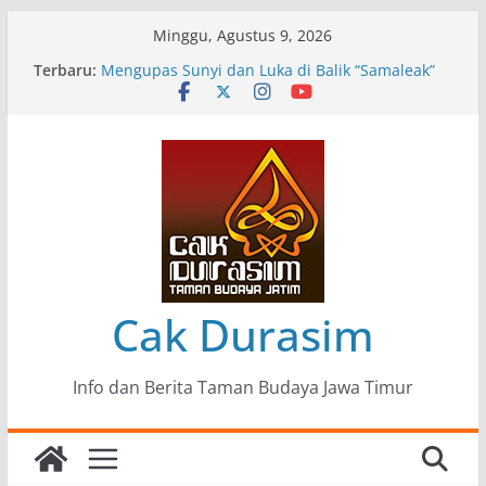
Skip
Minggu, Agustus 9, 2026
to
Terbaru:
Pameran Lukisan Komunitas Patria Seni Rupa
content
Kota Blitar : Ketika “Bergerak” Menjadi Mantra
Perlawanan
Mengupas Sunyi dan Luka di Balik “Samaleak”
Menjaga Marwah Seni dan Budaya: Catatan
Kunjungan Kerja Ir. Bambang Haryo Soekartono
(BHS) Anggota DPR RI ke Taman Budaya Jawa
Timur
Pameran Tunggal 35 Karya Agus Koecink
“Tumbang Tambang”, Ungkapan Kritis Tentang
Derita Pekerja Pertambangan
Cak Durasim
Info dan Berita Taman Budaya Jawa Timur