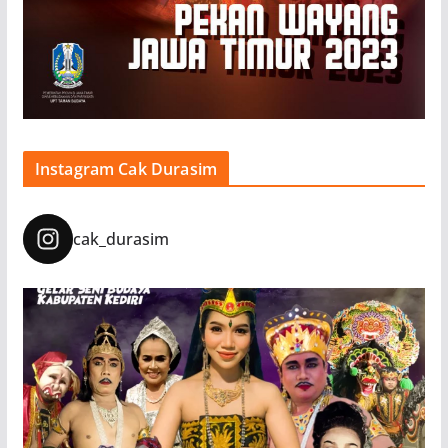
Instagram Cak Durasim
cak_durasim