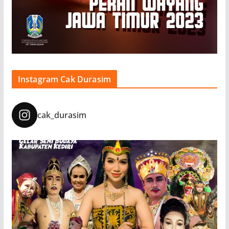
Instagram Cak Durasim
cak_durasim