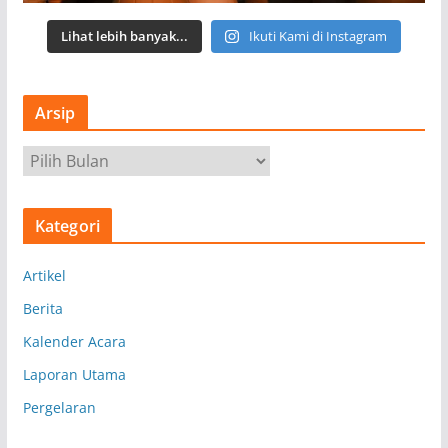
Lihat lebih banyak...
Ikuti Kami di Instagram
Arsip
A
r
s
Kategori
i
p
Artikel
Berita
Kalender Acara
Laporan Utama
Pergelaran