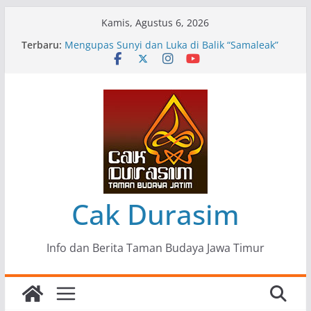
Skip
Kamis, Agustus 6, 2026
to
Terbaru:
Pameran Lukisan Komunitas Patria Seni Rupa
content
Kota Blitar : Ketika “Bergerak” Menjadi Mantra
Perlawanan
Mengupas Sunyi dan Luka di Balik “Samaleak”
Menjaga Marwah Seni dan Budaya: Catatan
Kunjungan Kerja Ir. Bambang Haryo Soekartono
(BHS) Anggota DPR RI ke Taman Budaya Jawa
Timur
Pameran Tunggal 35 Karya Agus Koecink
“Tumbang Tambang”, Ungkapan Kritis Tentang
Derita Pekerja Pertambangan
Cak Durasim
Info dan Berita Taman Budaya Jawa Timur