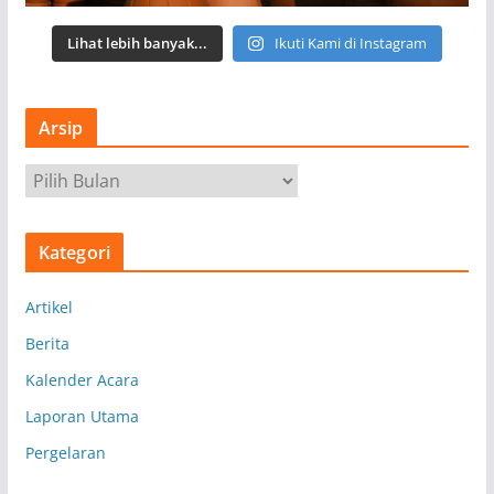
Lihat lebih banyak...
Ikuti Kami di Instagram
Arsip
A
r
s
Kategori
i
p
Artikel
Berita
Kalender Acara
Laporan Utama
Pergelaran