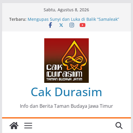
Skip
Sabtu, Agustus 8, 2026
to
Terbaru:
Pameran Lukisan Komunitas Patria Seni Rupa
content
Kota Blitar : Ketika “Bergerak” Menjadi Mantra
Perlawanan
Mengupas Sunyi dan Luka di Balik “Samaleak”
Menjaga Marwah Seni dan Budaya: Catatan
Kunjungan Kerja Ir. Bambang Haryo Soekartono
(BHS) Anggota DPR RI ke Taman Budaya Jawa
Timur
Pameran Tunggal 35 Karya Agus Koecink
“Tumbang Tambang”, Ungkapan Kritis Tentang
Derita Pekerja Pertambangan
Cak Durasim
Info dan Berita Taman Budaya Jawa Timur