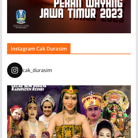
Instagram Cak Durasim
cak_durasim