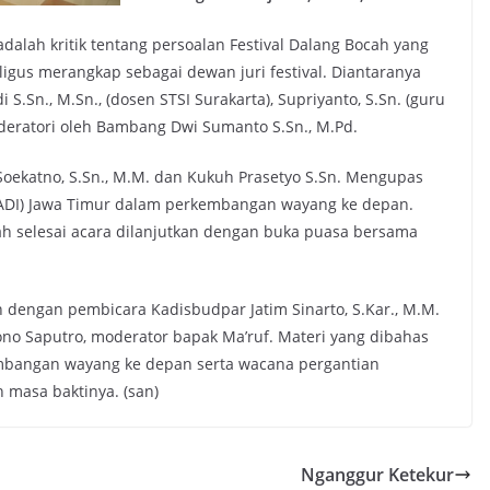
dalah kritik tentang persoalan Festival Dalang Bocah yang
ligus merangkap sebagai dewan juri festival. Diantaranya
S.Sn., M.Sn., (dosen STSI Surakarta), Supriyanto, S.Sn. (guru
eratori oleh Bambang Dwi Sumanto S.Sn., M.Pd.
Soekatno, S.Sn., M.M. dan Kukuh Prasetyo S.Sn. Mengupas
PADI) Jawa Timur dalam perkembangan wayang ke depan.
ah selesai acara dilanjutkan dengan buka puasa bersama
ih dengan pembicara Kadisbudpar Jatim Sinarto, S.Kar., M.M.
ono Saputro, moderator bapak Ma’ruf. Materi yang dibahas
mbangan wayang ke depan serta wacana pergantian
 masa baktinya. (san)
Nganggur Ketekur