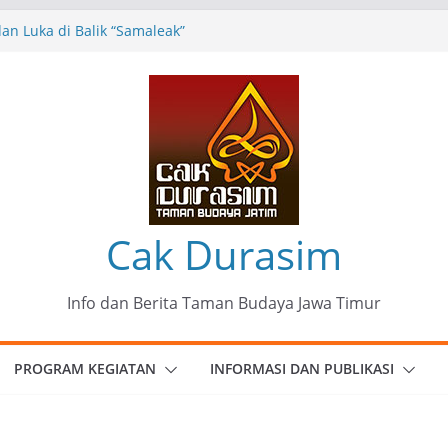
n Luka di Balik “Samaleak”
eni dan Budaya: Catatan Kunjungan
 Haryo Soekartono (BHS) Anggota DPR RI
Jawa Timur
35 Karya Agus Koecink
”, Ungkapan Kritis Tentang Derita
ngan
omunitas Patria Seni Rupa Kota Blitar :
 Menjadi Mantra Perlawanan
Cak Durasim
Info dan Berita Taman Budaya Jawa Timur
PROGRAM KEGIATAN
INFORMASI DAN PUBLIKASI