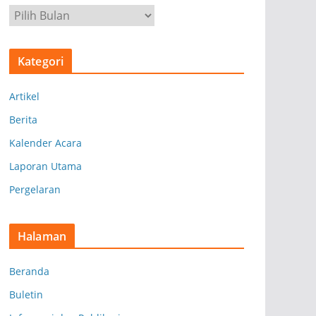
A
r
s
Kategori
i
p
Artikel
Berita
Kalender Acara
Laporan Utama
Pergelaran
Halaman
Beranda
Buletin