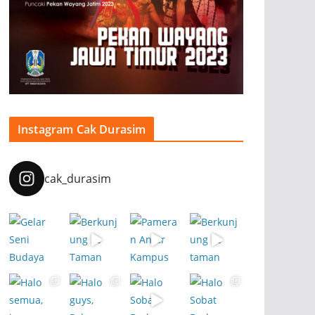
Instagram Cak Durasim
cak_durasim