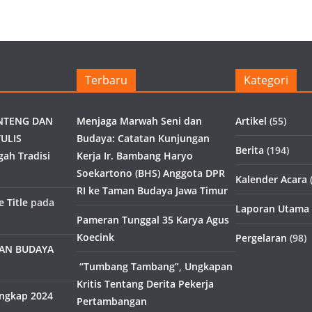
Terbaru
Kategori
NTENG DAN
Menjaga Marwah Seni dan
Artikel
(55)
ULIS
Budaya: Catatan Kunjungan
Berita
(194)
gah Tradisi
Kerja Ir. Bambang Haryo
Soekartono (BHS) Anggota DPR
Kalender Acara
(
RI ke Taman Budaya Jawa Timur
 Title
pada
Laporan Utama
Pameran Tunggal 35 Karya Agus
Koecink
Pergelaran
(98)
MAN BUDAYA
“Tumbang Tambang”, Ungkapan
Kritis Tentang Derita Pekerja
engkap 2024
Pertambangan