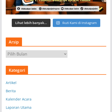
Lihat lebih banyak...
Ikuti Kami di Instagram
Arsip
A
r
s
Kategori
i
p
Artikel
Berita
Kalender Acara
Laporan Utama