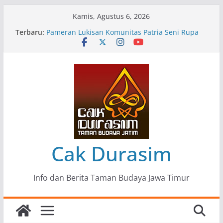
Skip
Kamis, Agustus 6, 2026
“Tumbang Tambang”, Ungkapan Kritis Tentang
to
Terbaru:
Derita Pekerja Pertambangan
content
Pameran Lukisan Komunitas Patria Seni Rupa
Kota Blitar : Ketika “Bergerak” Menjadi Mantra
Perlawanan
Mengupas Sunyi dan Luka di Balik “Samaleak”
Menjaga Marwah Seni dan Budaya: Catatan
Kunjungan Kerja Ir. Bambang Haryo Soekartono
(BHS) Anggota DPR RI ke Taman Budaya Jawa
Timur
Pameran Tunggal 35 Karya Agus Koecink
Cak Durasim
Info dan Berita Taman Budaya Jawa Timur