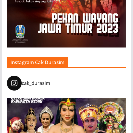
Instagram Cak Durasim
cak_durasim