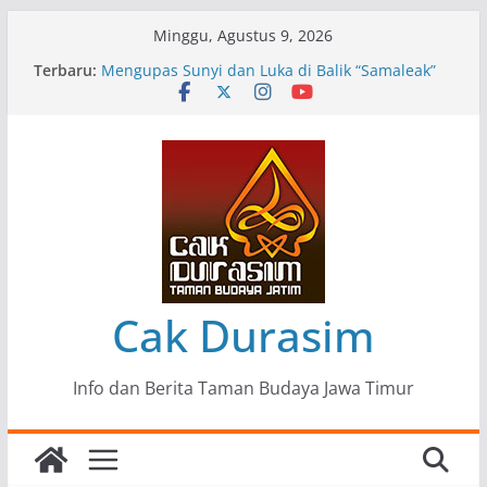
Skip
Minggu, Agustus 9, 2026
to
Terbaru:
Pameran Lukisan Komunitas Patria Seni Rupa
content
Kota Blitar : Ketika “Bergerak” Menjadi Mantra
Perlawanan
Mengupas Sunyi dan Luka di Balik “Samaleak”
Menjaga Marwah Seni dan Budaya: Catatan
Kunjungan Kerja Ir. Bambang Haryo Soekartono
(BHS) Anggota DPR RI ke Taman Budaya Jawa
Timur
Pameran Tunggal 35 Karya Agus Koecink
“Tumbang Tambang”, Ungkapan Kritis Tentang
Derita Pekerja Pertambangan
Cak Durasim
Info dan Berita Taman Budaya Jawa Timur