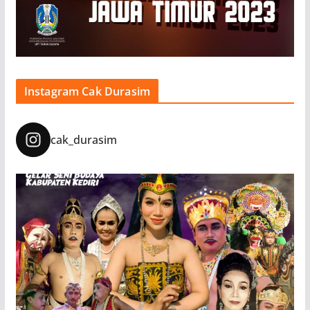
Instagram Cak Durasim
cak_durasim