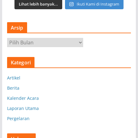
Lihat lebih banyak...
Ikuti Kami di Instagram
Arsip
A
r
s
Kategori
i
p
Artikel
Berita
Kalender Acara
Laporan Utama
Pergelaran