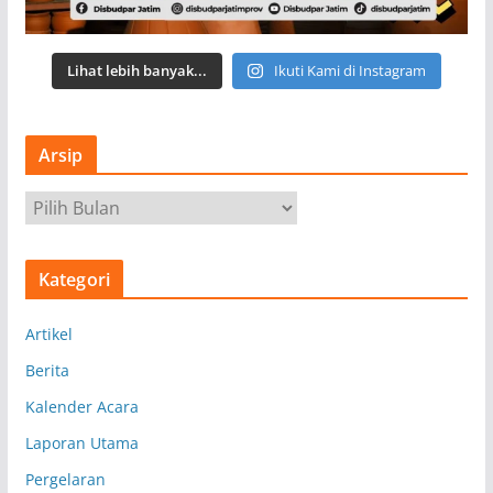
Lihat lebih banyak...
Ikuti Kami di Instagram
Arsip
A
r
s
Kategori
i
p
Artikel
Berita
Kalender Acara
Laporan Utama
Pergelaran