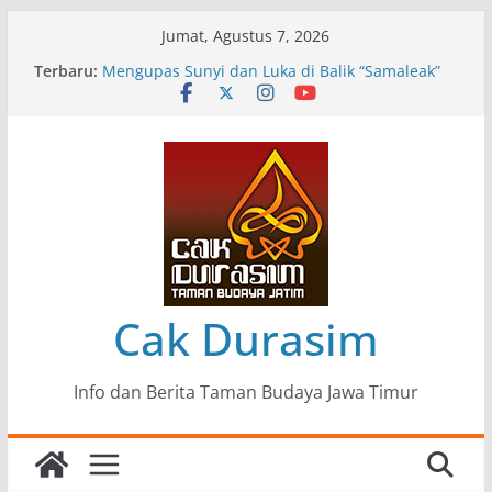
Skip
Jumat, Agustus 7, 2026
to
Terbaru:
Pameran Lukisan Komunitas Patria Seni Rupa
content
Kota Blitar : Ketika “Bergerak” Menjadi Mantra
Perlawanan
Mengupas Sunyi dan Luka di Balik “Samaleak”
Menjaga Marwah Seni dan Budaya: Catatan
Kunjungan Kerja Ir. Bambang Haryo Soekartono
(BHS) Anggota DPR RI ke Taman Budaya Jawa
Timur
Pameran Tunggal 35 Karya Agus Koecink
“Tumbang Tambang”, Ungkapan Kritis Tentang
Derita Pekerja Pertambangan
Cak Durasim
Info dan Berita Taman Budaya Jawa Timur