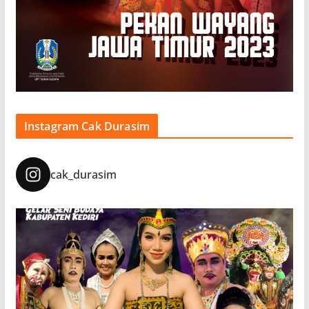
Instagram Cak Durasim
cak_durasim