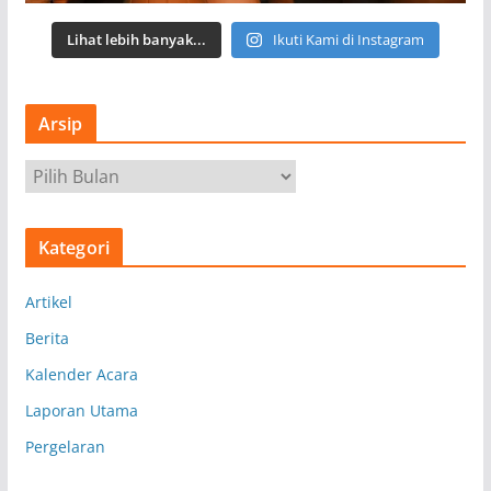
Lihat lebih banyak...
Ikuti Kami di Instagram
Arsip
A
r
s
Kategori
i
p
Artikel
Berita
Kalender Acara
Laporan Utama
Pergelaran