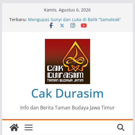
Skip
Kamis, Agustus 6, 2026
to
Terbaru:
Pameran Lukisan Komunitas Patria Seni Rupa
content
Kota Blitar : Ketika “Bergerak” Menjadi Mantra
Perlawanan
Mengupas Sunyi dan Luka di Balik “Samaleak”
Menjaga Marwah Seni dan Budaya: Catatan
Kunjungan Kerja Ir. Bambang Haryo Soekartono
(BHS) Anggota DPR RI ke Taman Budaya Jawa
Timur
Pameran Tunggal 35 Karya Agus Koecink
“Tumbang Tambang”, Ungkapan Kritis Tentang
Derita Pekerja Pertambangan
Cak Durasim
Info dan Berita Taman Budaya Jawa Timur