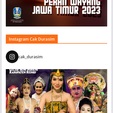
Instagram Cak Durasim
cak_durasim