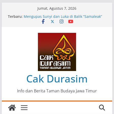
Skip
Jumat, Agustus 7, 2026
to
Terbaru:
Pameran Lukisan Komunitas Patria Seni Rupa
content
Kota Blitar : Ketika “Bergerak” Menjadi Mantra
Perlawanan
Mengupas Sunyi dan Luka di Balik “Samaleak”
Menjaga Marwah Seni dan Budaya: Catatan
Kunjungan Kerja Ir. Bambang Haryo Soekartono
(BHS) Anggota DPR RI ke Taman Budaya Jawa
Timur
Pameran Tunggal 35 Karya Agus Koecink
“Tumbang Tambang”, Ungkapan Kritis Tentang
Derita Pekerja Pertambangan
Cak Durasim
Info dan Berita Taman Budaya Jawa Timur