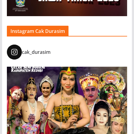
Instagram Cak Durasim
cak_durasim