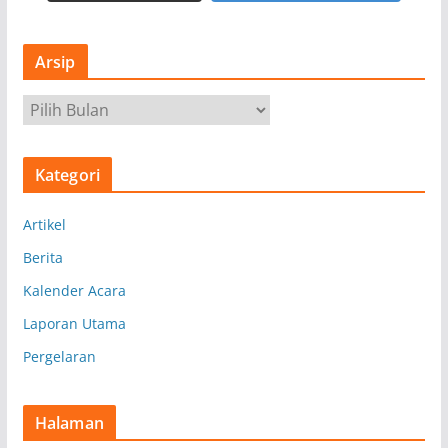
Arsip
A
r
s
Kategori
i
p
Artikel
Berita
Kalender Acara
Laporan Utama
Pergelaran
Halaman