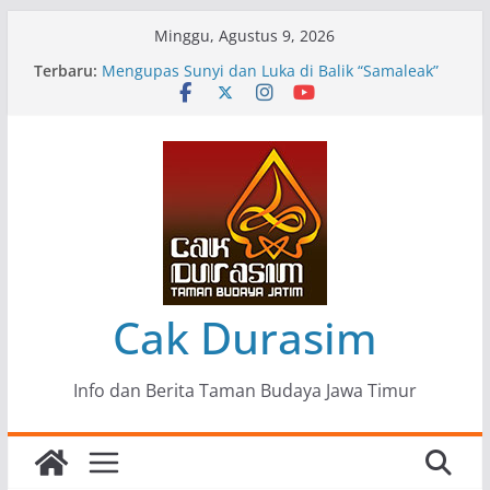
Skip
Minggu, Agustus 9, 2026
to
Terbaru:
Pameran Lukisan Komunitas Patria Seni Rupa
content
Kota Blitar : Ketika “Bergerak” Menjadi Mantra
Perlawanan
Mengupas Sunyi dan Luka di Balik “Samaleak”
Menjaga Marwah Seni dan Budaya: Catatan
Kunjungan Kerja Ir. Bambang Haryo Soekartono
(BHS) Anggota DPR RI ke Taman Budaya Jawa
Timur
Pameran Tunggal 35 Karya Agus Koecink
“Tumbang Tambang”, Ungkapan Kritis Tentang
Derita Pekerja Pertambangan
Cak Durasim
Info dan Berita Taman Budaya Jawa Timur