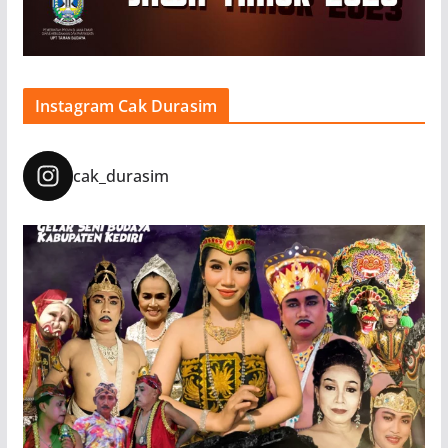
Instagram Cak Durasim
cak_durasim