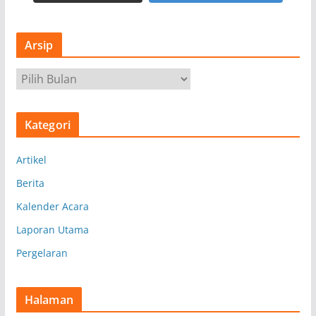
Arsip
A
r
s
Kategori
i
p
Artikel
Berita
Kalender Acara
Laporan Utama
Pergelaran
Halaman