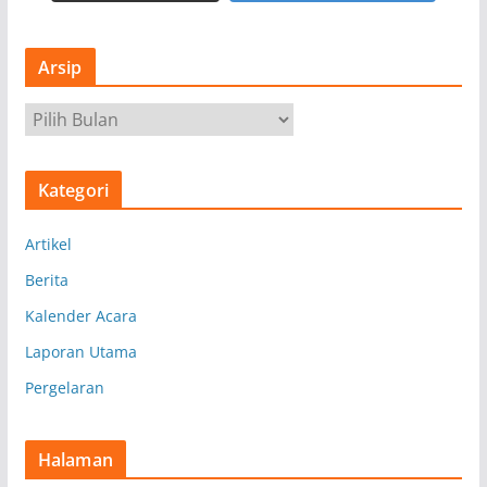
Arsip
A
r
s
Kategori
i
p
Artikel
Berita
Kalender Acara
Laporan Utama
Pergelaran
Halaman