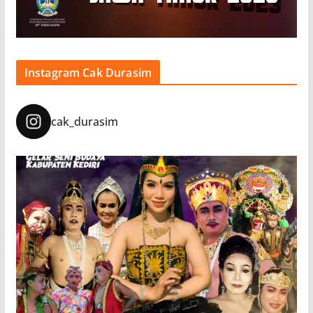
Instagram Cak Durasim
cak_durasim