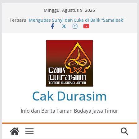
Skip
Minggu, Agustus 9, 2026
to
Terbaru:
Pameran Lukisan Komunitas Patria Seni Rupa
content
Kota Blitar : Ketika “Bergerak” Menjadi Mantra
Perlawanan
Mengupas Sunyi dan Luka di Balik “Samaleak”
Menjaga Marwah Seni dan Budaya: Catatan
Kunjungan Kerja Ir. Bambang Haryo Soekartono
(BHS) Anggota DPR RI ke Taman Budaya Jawa
Timur
Pameran Tunggal 35 Karya Agus Koecink
“Tumbang Tambang”, Ungkapan Kritis Tentang
Derita Pekerja Pertambangan
Cak Durasim
Info dan Berita Taman Budaya Jawa Timur