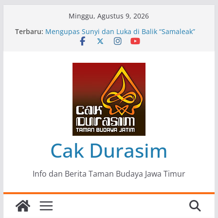
Skip
Minggu, Agustus 9, 2026
to
Terbaru:
Pameran Lukisan Komunitas Patria Seni Rupa
content
Kota Blitar : Ketika “Bergerak” Menjadi Mantra
Perlawanan
Mengupas Sunyi dan Luka di Balik “Samaleak”
Menjaga Marwah Seni dan Budaya: Catatan
Kunjungan Kerja Ir. Bambang Haryo Soekartono
(BHS) Anggota DPR RI ke Taman Budaya Jawa
Timur
Pameran Tunggal 35 Karya Agus Koecink
“Tumbang Tambang”, Ungkapan Kritis Tentang
Derita Pekerja Pertambangan
Cak Durasim
Info dan Berita Taman Budaya Jawa Timur