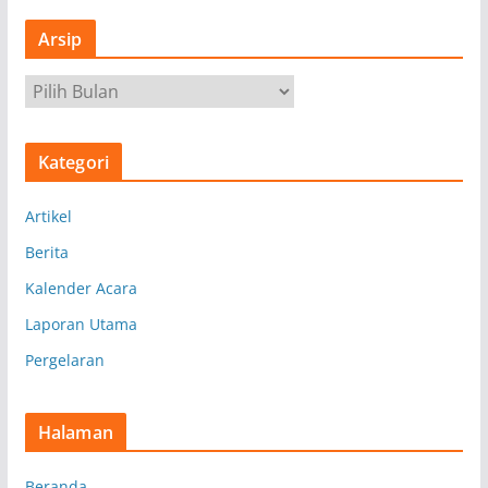
Arsip
A
r
s
Kategori
i
p
Artikel
Berita
Kalender Acara
Laporan Utama
Pergelaran
Halaman
Beranda