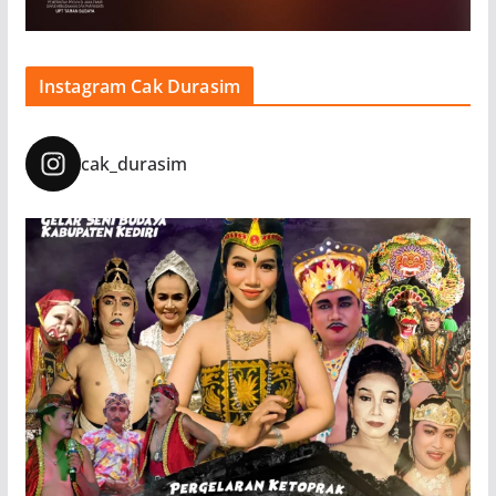
Instagram Cak Durasim
cak_durasim