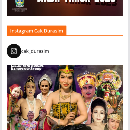
Instagram Cak Durasim
cak_durasim