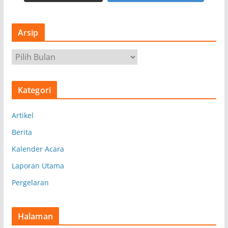
Arsip
A
r
s
Kategori
i
p
Artikel
Berita
Kalender Acara
Laporan Utama
Pergelaran
Halaman