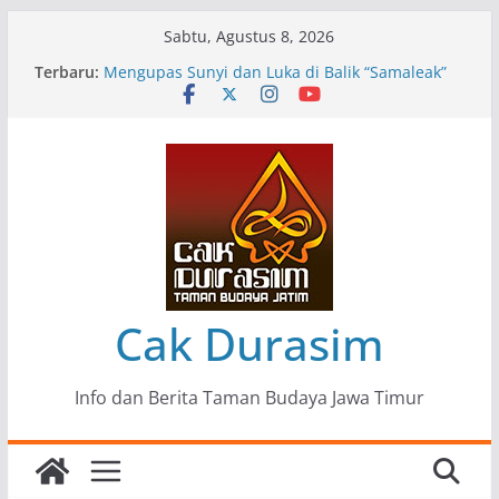
Skip
Sabtu, Agustus 8, 2026
to
Terbaru:
Pameran Lukisan Komunitas Patria Seni Rupa
content
Kota Blitar : Ketika “Bergerak” Menjadi Mantra
Perlawanan
Mengupas Sunyi dan Luka di Balik “Samaleak”
Menjaga Marwah Seni dan Budaya: Catatan
Kunjungan Kerja Ir. Bambang Haryo Soekartono
(BHS) Anggota DPR RI ke Taman Budaya Jawa
Timur
Pameran Tunggal 35 Karya Agus Koecink
“Tumbang Tambang”, Ungkapan Kritis Tentang
Derita Pekerja Pertambangan
Cak Durasim
Info dan Berita Taman Budaya Jawa Timur