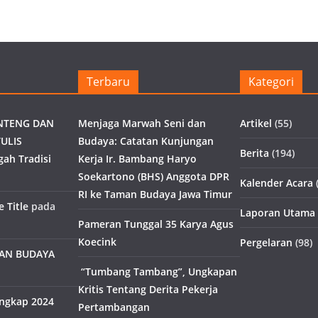
Terbaru
Kategori
NTENG DAN
Menjaga Marwah Seni dan
Artikel
(55)
ULIS
Budaya: Catatan Kunjungan
Berita
(194)
gah Tradisi
Kerja Ir. Bambang Haryo
Soekartono (BHS) Anggota DPR
Kalender Acara
(
RI ke Taman Budaya Jawa Timur
 Title
pada
Laporan Utama
Pameran Tunggal 35 Karya Agus
Koecink
Pergelaran
(98)
MAN BUDAYA
“Tumbang Tambang”, Ungkapan
Kritis Tentang Derita Pekerja
engkap 2024
Pertambangan