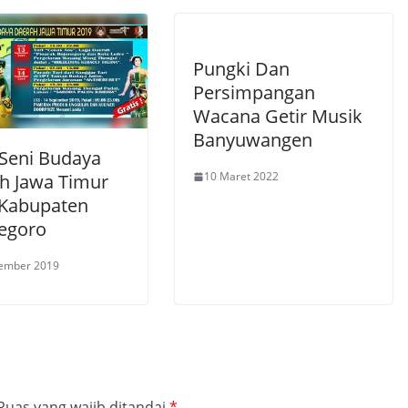
Pungki Dan
Persimpangan
Wacana Getir Musik
Banyuwangen
 Seni Budaya
10 Maret 2022
h Jawa Timur
 Kabupaten
egoro
tember 2019
Ruas yang wajib ditandai
*