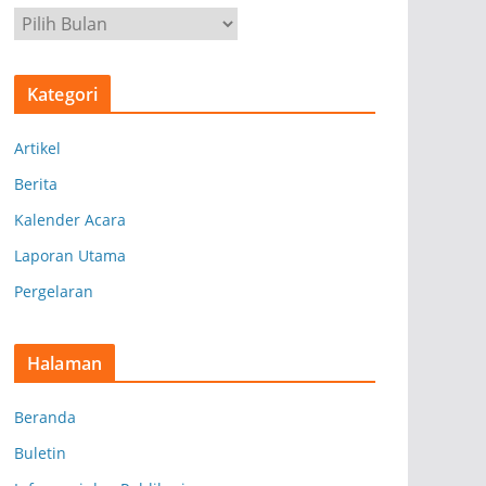
A
r
s
Kategori
i
p
Artikel
Berita
Kalender Acara
Laporan Utama
Pergelaran
Halaman
Beranda
Buletin