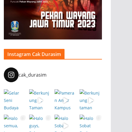
Instagram Cak Durasim
cak_durasim