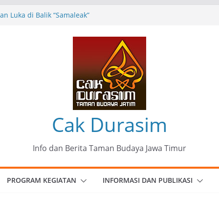
n Luka di Balik “Samaleak”
eni dan Budaya: Catatan Kunjungan
 Haryo Soekartono (BHS) Anggota DPR RI
Jawa Timur
35 Karya Agus Koecink
”, Ungkapan Kritis Tentang Derita
ngan
munitas Patria Seni Rupa Kota Blitar :
 Menjadi Mantra Perlawanan
Cak Durasim
Info dan Berita Taman Budaya Jawa Timur
PROGRAM KEGIATAN
INFORMASI DAN PUBLIKASI