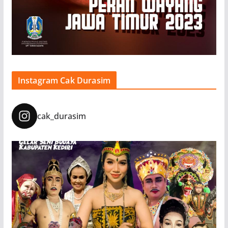
Instagram Cak Durasim
cak_durasim