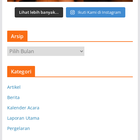
Lihat lebih banyak...
Ikuti Kami di Instagram
Arsip
A
r
s
Kategori
i
p
Artikel
Berita
Kalender Acara
Laporan Utama
Pergelaran