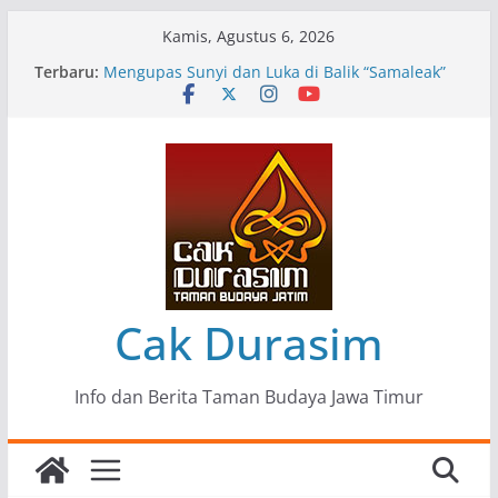
Skip
Kamis, Agustus 6, 2026
to
Terbaru:
Pameran Lukisan Komunitas Patria Seni Rupa
content
Kota Blitar : Ketika “Bergerak” Menjadi Mantra
Perlawanan
Mengupas Sunyi dan Luka di Balik “Samaleak”
Menjaga Marwah Seni dan Budaya: Catatan
Kunjungan Kerja Ir. Bambang Haryo Soekartono
(BHS) Anggota DPR RI ke Taman Budaya Jawa
Timur
Pameran Tunggal 35 Karya Agus Koecink
“Tumbang Tambang”, Ungkapan Kritis Tentang
Derita Pekerja Pertambangan
Cak Durasim
Info dan Berita Taman Budaya Jawa Timur