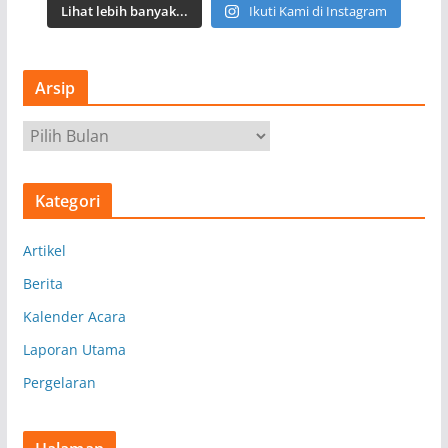
Lihat lebih banyak...
Ikuti Kami di Instagram
Arsip
A
r
s
Kategori
i
p
Artikel
Berita
Kalender Acara
Laporan Utama
Pergelaran