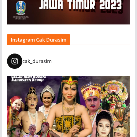
Instagram Cak Durasim
cak_durasim