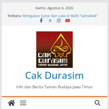
Skip
Kamis, Agustus 6, 2026
to
Terbaru:
Pameran Lukisan Komunitas Patria Seni Rupa
content
Kota Blitar : Ketika “Bergerak” Menjadi Mantra
Perlawanan
Mengupas Sunyi dan Luka di Balik “Samaleak”
Menjaga Marwah Seni dan Budaya: Catatan
Kunjungan Kerja Ir. Bambang Haryo Soekartono
(BHS) Anggota DPR RI ke Taman Budaya Jawa
Timur
Pameran Tunggal 35 Karya Agus Koecink
“Tumbang Tambang”, Ungkapan Kritis Tentang
Derita Pekerja Pertambangan
Cak Durasim
Info dan Berita Taman Budaya Jawa Timur