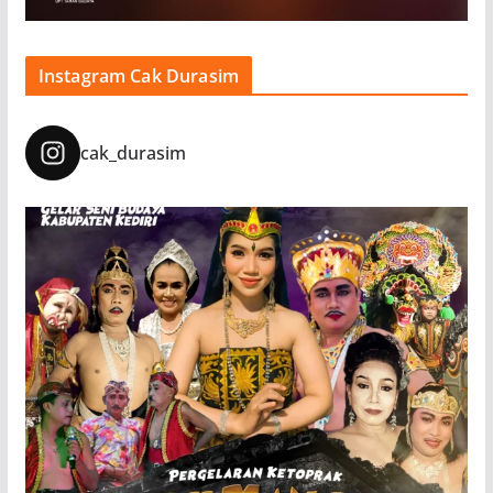
Instagram Cak Durasim
cak_durasim