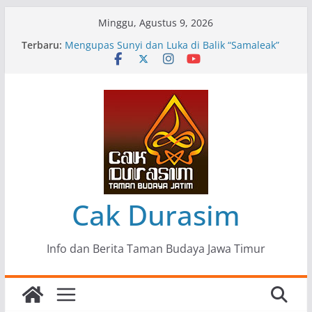
Skip
Minggu, Agustus 9, 2026
to
Terbaru:
Pameran Lukisan Komunitas Patria Seni Rupa
content
Kota Blitar : Ketika “Bergerak” Menjadi Mantra
Perlawanan
Mengupas Sunyi dan Luka di Balik “Samaleak”
Menjaga Marwah Seni dan Budaya: Catatan
Kunjungan Kerja Ir. Bambang Haryo Soekartono
(BHS) Anggota DPR RI ke Taman Budaya Jawa
Timur
Pameran Tunggal 35 Karya Agus Koecink
“Tumbang Tambang”, Ungkapan Kritis Tentang
Derita Pekerja Pertambangan
Cak Durasim
Info dan Berita Taman Budaya Jawa Timur