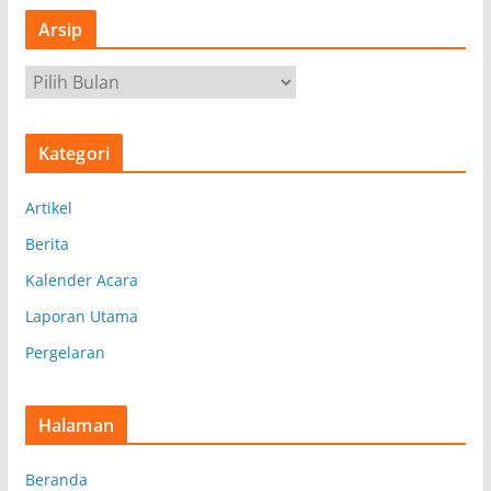
Arsip
A
r
s
Kategori
i
p
Artikel
Berita
Kalender Acara
Laporan Utama
Pergelaran
Halaman
Beranda