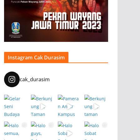
Instagram Cak Durasim
cak_durasim