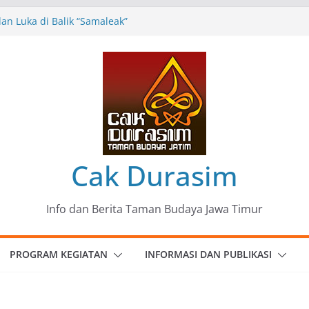
n Luka di Balik “Samaleak”
eni dan Budaya: Catatan Kunjungan
 Haryo Soekartono (BHS) Anggota DPR RI
Jawa Timur
35 Karya Agus Koecink
”, Ungkapan Kritis Tentang Derita
ngan
omunitas Patria Seni Rupa Kota Blitar :
 Menjadi Mantra Perlawanan
Cak Durasim
Info dan Berita Taman Budaya Jawa Timur
PROGRAM KEGIATAN
INFORMASI DAN PUBLIKASI