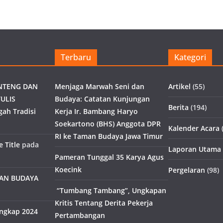
Terbaru
Kategori
NTENG DAN
Menjaga Marwah Seni dan
Artikel
(55)
ULIS
Budaya: Catatan Kunjungan
Berita
(194)
gah Tradisi
Kerja Ir. Bambang Haryo
Soekartono (BHS) Anggota DPR
Kalender Acara
(
RI ke Taman Budaya Jawa Timur
 Title
pada
Laporan Utama
Pameran Tunggal 35 Karya Agus
Koecink
Pergelaran
(98)
MAN BUDAYA
“Tumbang Tambang”, Ungkapan
Kritis Tentang Derita Pekerja
engkap 2024
Pertambangan