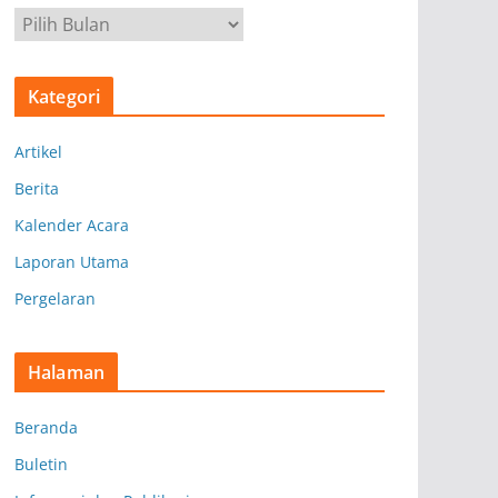
A
r
s
Kategori
i
p
Artikel
Berita
Kalender Acara
Laporan Utama
Pergelaran
Halaman
Beranda
Buletin