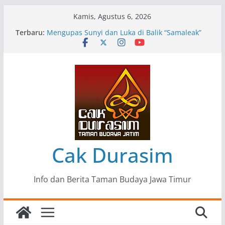
Skip
Kamis, Agustus 6, 2026
to
Terbaru:
Pameran Lukisan Komunitas Patria Seni Rupa
content
Kota Blitar : Ketika “Bergerak” Menjadi Mantra
Perlawanan
Mengupas Sunyi dan Luka di Balik “Samaleak”
Menjaga Marwah Seni dan Budaya: Catatan
Kunjungan Kerja Ir. Bambang Haryo Soekartono
(BHS) Anggota DPR RI ke Taman Budaya Jawa
Timur
Pameran Tunggal 35 Karya Agus Koecink
“Tumbang Tambang”, Ungkapan Kritis Tentang
Derita Pekerja Pertambangan
Cak Durasim
Info dan Berita Taman Budaya Jawa Timur