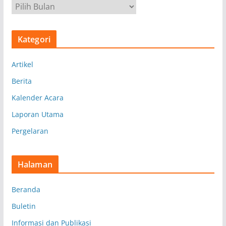
A
r
s
Kategori
i
p
Artikel
Berita
Kalender Acara
Laporan Utama
Pergelaran
Halaman
Beranda
Buletin
Informasi dan Publikasi