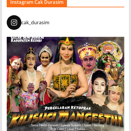
Instagram Cak Durasim
cak_durasim