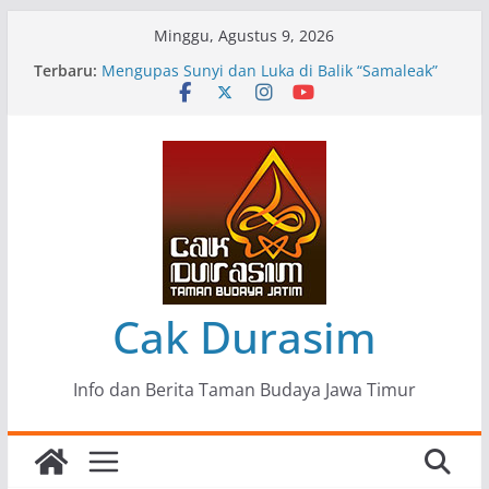
Skip
Minggu, Agustus 9, 2026
to
Terbaru:
Pameran Lukisan Komunitas Patria Seni Rupa
content
Kota Blitar : Ketika “Bergerak” Menjadi Mantra
Perlawanan
Mengupas Sunyi dan Luka di Balik “Samaleak”
Menjaga Marwah Seni dan Budaya: Catatan
Kunjungan Kerja Ir. Bambang Haryo Soekartono
(BHS) Anggota DPR RI ke Taman Budaya Jawa
Timur
Pameran Tunggal 35 Karya Agus Koecink
“Tumbang Tambang”, Ungkapan Kritis Tentang
Derita Pekerja Pertambangan
Cak Durasim
Info dan Berita Taman Budaya Jawa Timur