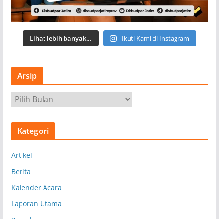
Lihat lebih banyak...
Ikuti Kami di Instagram
Arsip
A
r
s
Kategori
i
p
Artikel
Berita
Kalender Acara
Laporan Utama