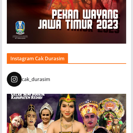
Instagram Cak Durasim
cak_durasim