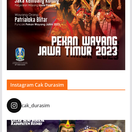
Instagram Cak Durasim
cak_durasim