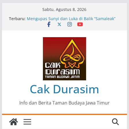
Skip
Sabtu, Agustus 8, 2026
to
Terbaru:
Pameran Lukisan Komunitas Patria Seni Rupa
content
Kota Blitar : Ketika “Bergerak” Menjadi Mantra
Perlawanan
Mengupas Sunyi dan Luka di Balik “Samaleak”
Menjaga Marwah Seni dan Budaya: Catatan
Kunjungan Kerja Ir. Bambang Haryo Soekartono
(BHS) Anggota DPR RI ke Taman Budaya Jawa
Timur
Pameran Tunggal 35 Karya Agus Koecink
“Tumbang Tambang”, Ungkapan Kritis Tentang
Derita Pekerja Pertambangan
Cak Durasim
Info dan Berita Taman Budaya Jawa Timur