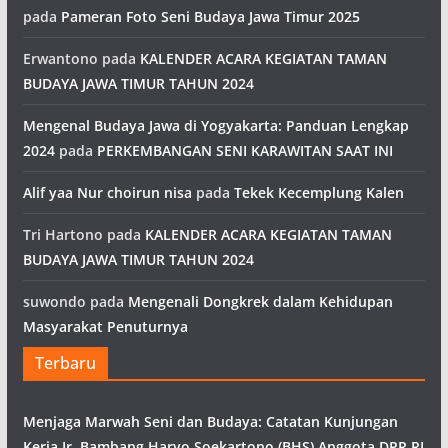
pada
Pameran Foto Seni Budaya Jawa Timur 2025
Erwantono
pada
KALENDER ACARA KEGIATAN TAMAN
BUDAYA JAWA TIMUR TAHUN 2024
Mengenal Budaya Jawa di Yogyakarta: Panduan Lengkap
2024
pada
PERKEMBANGAN SENI KARAWITAN SAAT INI
Alif yaa Nur choirun nisa
pada
Tekek Kecemplung Kalen
Tri Hartono
pada
KALENDER ACARA KEGIATAN TAMAN
BUDAYA JAWA TIMUR TAHUN 2024
suwondo
pada
Mengenali Dongkrek dalam Kehidupan
Masyarakat Penuturnya
Terbaru
Menjaga Marwah Seni dan Budaya: Catatan Kunjungan
Kerja Ir. Bambang Haryo Soekartono (BHS) Anggota DPR RI