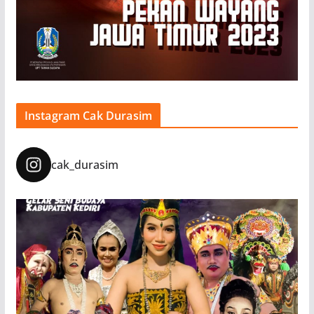
Instagram Cak Durasim
cak_durasim