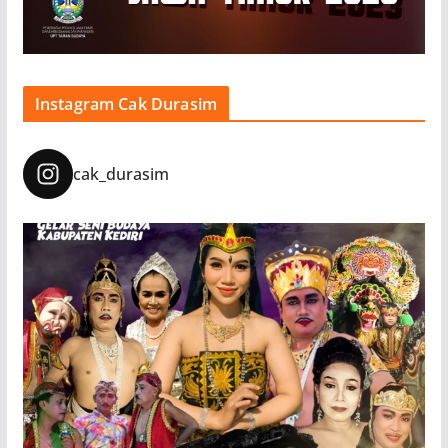
Instagram Cak Durasim
cak_durasim