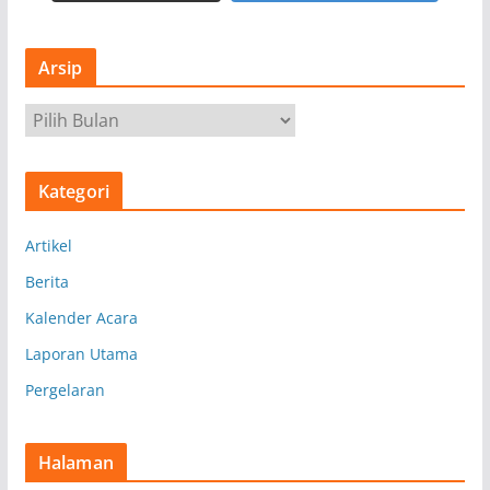
Arsip
A
r
s
Kategori
i
p
Artikel
Berita
Kalender Acara
Laporan Utama
Pergelaran
Halaman