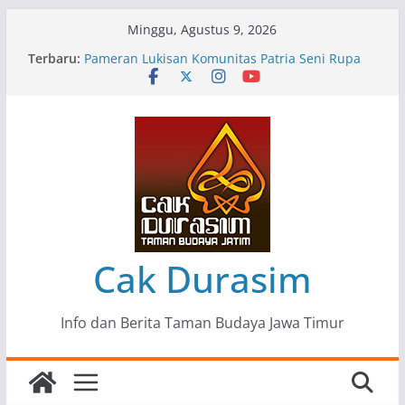
Skip
Minggu, Agustus 9, 2026
to
Terbaru:
Pameran Lukisan Komunitas Patria Seni Rupa
content
Kota Blitar : Ketika “Bergerak” Menjadi Mantra
Perlawanan
Mengupas Sunyi dan Luka di Balik “Samaleak”
Menjaga Marwah Seni dan Budaya: Catatan
Kunjungan Kerja Ir. Bambang Haryo Soekartono
(BHS) Anggota DPR RI ke Taman Budaya Jawa
Timur
Pameran Tunggal 35 Karya Agus Koecink
“Tumbang Tambang”, Ungkapan Kritis Tentang
Derita Pekerja Pertambangan
Cak Durasim
Info dan Berita Taman Budaya Jawa Timur