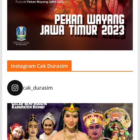
Instagram Cak Durasim
cak_durasim