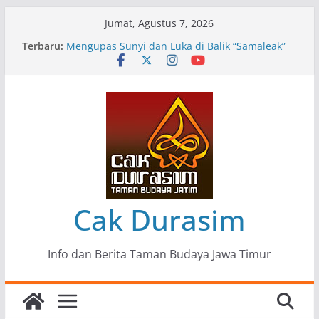
Skip
Jumat, Agustus 7, 2026
to
Terbaru:
Pameran Lukisan Komunitas Patria Seni Rupa
content
Kota Blitar : Ketika “Bergerak” Menjadi Mantra
Perlawanan
Mengupas Sunyi dan Luka di Balik “Samaleak”
Menjaga Marwah Seni dan Budaya: Catatan
Kunjungan Kerja Ir. Bambang Haryo Soekartono
(BHS) Anggota DPR RI ke Taman Budaya Jawa
Timur
Pameran Tunggal 35 Karya Agus Koecink
“Tumbang Tambang”, Ungkapan Kritis Tentang
Derita Pekerja Pertambangan
Cak Durasim
Info dan Berita Taman Budaya Jawa Timur