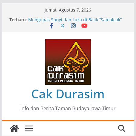
Skip
Jumat, Agustus 7, 2026
to
Terbaru:
Pameran Lukisan Komunitas Patria Seni Rupa
content
Kota Blitar : Ketika “Bergerak” Menjadi Mantra
Perlawanan
Mengupas Sunyi dan Luka di Balik “Samaleak”
Menjaga Marwah Seni dan Budaya: Catatan
Kunjungan Kerja Ir. Bambang Haryo Soekartono
(BHS) Anggota DPR RI ke Taman Budaya Jawa
Timur
Pameran Tunggal 35 Karya Agus Koecink
“Tumbang Tambang”, Ungkapan Kritis Tentang
Derita Pekerja Pertambangan
Cak Durasim
Info dan Berita Taman Budaya Jawa Timur