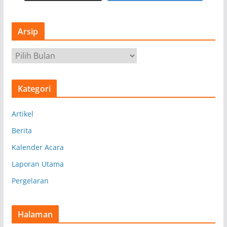
Arsip
A
r
s
Kategori
i
p
Artikel
Berita
Kalender Acara
Laporan Utama
Pergelaran
Halaman