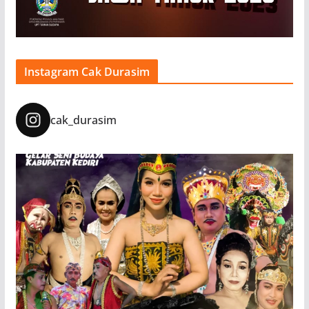
Instagram Cak Durasim
cak_durasim