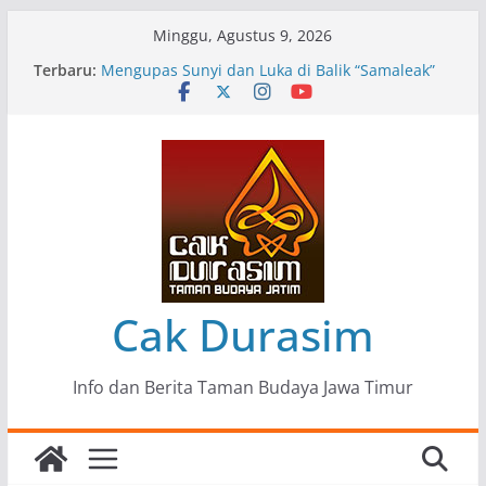
Skip
Minggu, Agustus 9, 2026
to
Terbaru:
Pameran Lukisan Komunitas Patria Seni Rupa
content
Kota Blitar : Ketika “Bergerak” Menjadi Mantra
Perlawanan
Mengupas Sunyi dan Luka di Balik “Samaleak”
Menjaga Marwah Seni dan Budaya: Catatan
Kunjungan Kerja Ir. Bambang Haryo Soekartono
(BHS) Anggota DPR RI ke Taman Budaya Jawa
Timur
Pameran Tunggal 35 Karya Agus Koecink
“Tumbang Tambang”, Ungkapan Kritis Tentang
Derita Pekerja Pertambangan
Cak Durasim
Info dan Berita Taman Budaya Jawa Timur