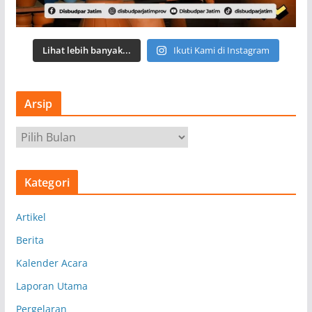
Lihat lebih banyak...
Ikuti Kami di Instagram
Arsip
A
r
s
Kategori
i
p
Artikel
Berita
Kalender Acara
Laporan Utama
Pergelaran