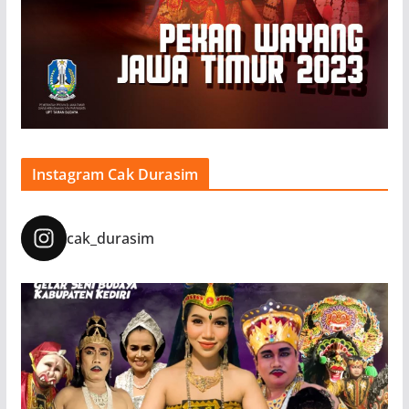
Instagram Cak Durasim
cak_durasim