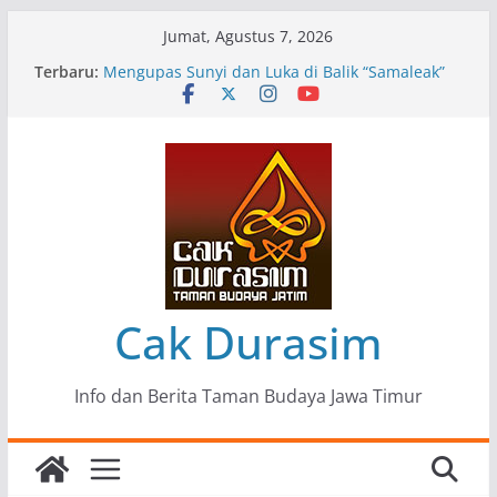
Skip
Jumat, Agustus 7, 2026
to
Terbaru:
Pameran Lukisan Komunitas Patria Seni Rupa
content
Kota Blitar : Ketika “Bergerak” Menjadi Mantra
Perlawanan
Mengupas Sunyi dan Luka di Balik “Samaleak”
Menjaga Marwah Seni dan Budaya: Catatan
Kunjungan Kerja Ir. Bambang Haryo Soekartono
(BHS) Anggota DPR RI ke Taman Budaya Jawa
Timur
Pameran Tunggal 35 Karya Agus Koecink
“Tumbang Tambang”, Ungkapan Kritis Tentang
Derita Pekerja Pertambangan
Cak Durasim
Info dan Berita Taman Budaya Jawa Timur