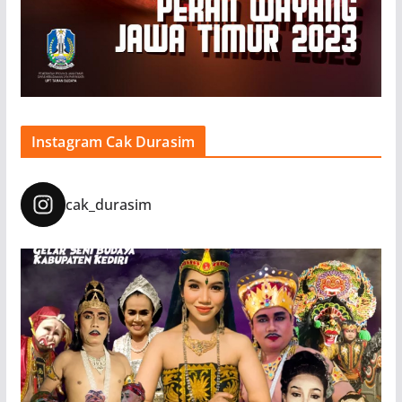
Instagram Cak Durasim
cak_durasim