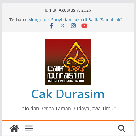
Skip
Jumat, Agustus 7, 2026
to
Terbaru:
Pameran Lukisan Komunitas Patria Seni Rupa
content
Kota Blitar : Ketika “Bergerak” Menjadi Mantra
Perlawanan
Mengupas Sunyi dan Luka di Balik “Samaleak”
Menjaga Marwah Seni dan Budaya: Catatan
Kunjungan Kerja Ir. Bambang Haryo Soekartono
(BHS) Anggota DPR RI ke Taman Budaya Jawa
Timur
Pameran Tunggal 35 Karya Agus Koecink
“Tumbang Tambang”, Ungkapan Kritis Tentang
Derita Pekerja Pertambangan
Cak Durasim
Info dan Berita Taman Budaya Jawa Timur