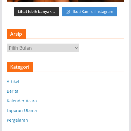
Lihat lebih banyak...
Ikuti Kami di Instagram
Arsip
A
r
s
Kategori
i
p
Artikel
Berita
Kalender Acara
Laporan Utama
Pergelaran