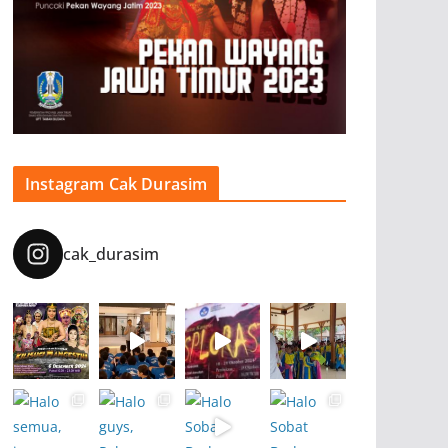
Instagram Cak Durasim
cak_durasim