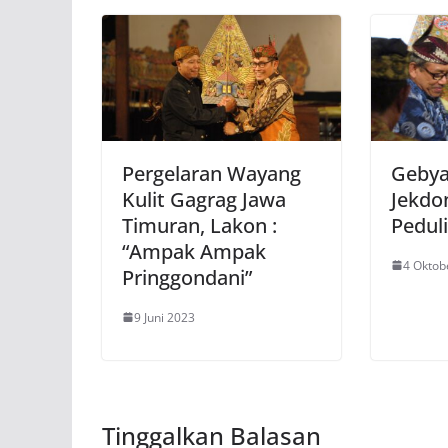
Pergelaran Wayang
Gebya
Kulit Gagrag Jawa
Jekdon
Timuran, Lakon :
Pedul
“Ampak Ampak
4 Oktob
Pringgondani”
9 Juni 2023
Tinggalkan Balasan