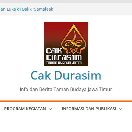
n Luka di Balik “Samaleak”
eni dan Budaya: Catatan Kunjungan
 Haryo Soekartono (BHS) Anggota DPR RI
Jawa Timur
35 Karya Agus Koecink
”, Ungkapan Kritis Tentang Derita
ngan
omunitas Patria Seni Rupa Kota Blitar :
 Menjadi Mantra Perlawanan
Cak Durasim
Info dan Berita Taman Budaya Jawa Timur
PROGRAM KEGIATAN
INFORMASI DAN PUBLIKASI