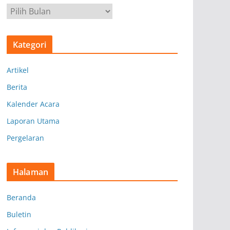
A
r
s
Kategori
i
p
Artikel
Berita
Kalender Acara
Laporan Utama
Pergelaran
Halaman
Beranda
Buletin