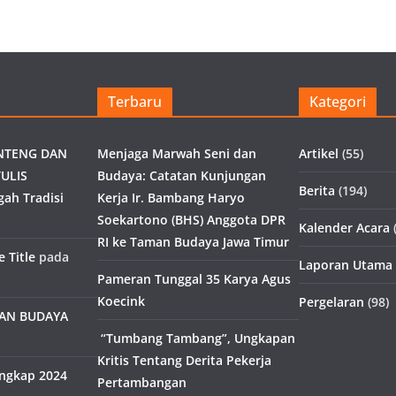
Terbaru
Kategori
NTENG DAN
Menjaga Marwah Seni dan
Artikel
(55)
ULIS
Budaya: Catatan Kunjungan
Berita
(194)
gah Tradisi
Kerja Ir. Bambang Haryo
Soekartono (BHS) Anggota DPR
Kalender Acara
(
RI ke Taman Budaya Jawa Timur
 Title
pada
Laporan Utama
Pameran Tunggal 35 Karya Agus
Koecink
Pergelaran
(98)
MAN BUDAYA
“Tumbang Tambang”, Ungkapan
Kritis Tentang Derita Pekerja
engkap 2024
Pertambangan