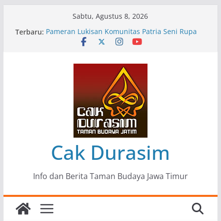
Skip
Sabtu, Agustus 8, 2026
to
Terbaru:
Pameran Lukisan Komunitas Patria Seni Rupa
content
Kota Blitar : Ketika “Bergerak” Menjadi Mantra
Perlawanan
Mengupas Sunyi dan Luka di Balik “Samaleak”
Menjaga Marwah Seni dan Budaya: Catatan
Kunjungan Kerja Ir. Bambang Haryo Soekartono
(BHS) Anggota DPR RI ke Taman Budaya Jawa
Timur
Pameran Tunggal 35 Karya Agus Koecink
“Tumbang Tambang”, Ungkapan Kritis Tentang
Derita Pekerja Pertambangan
Cak Durasim
Info dan Berita Taman Budaya Jawa Timur