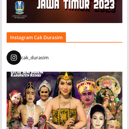
Instagram Cak Durasim
cak_durasim