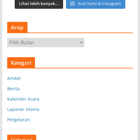
Lihat lebih banyak...
Ikuti Kami di Instagram
Arsip
A
r
s
Kategori
i
p
Artikel
Berita
Kalender Acara
Laporan Utama
Pergelaran