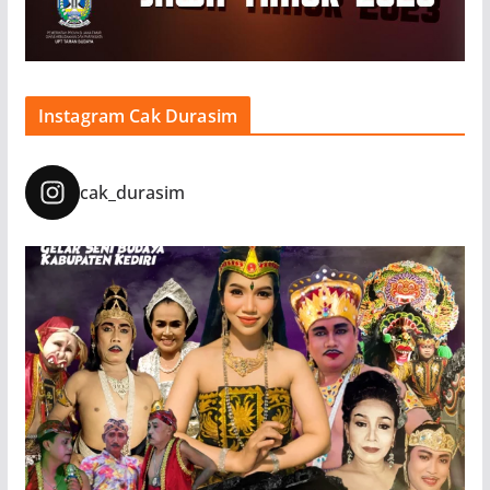
Instagram Cak Durasim
cak_durasim