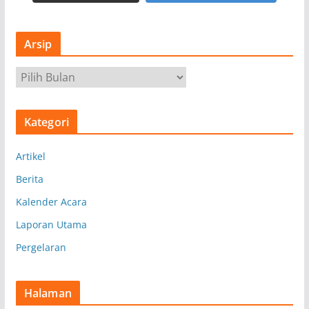
Arsip
A
r
s
Kategori
i
p
Artikel
Berita
Kalender Acara
Laporan Utama
Pergelaran
Halaman