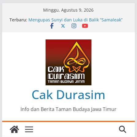
Skip
Minggu, Agustus 9, 2026
to
Terbaru:
Pameran Lukisan Komunitas Patria Seni Rupa
content
Kota Blitar : Ketika “Bergerak” Menjadi Mantra
Perlawanan
Mengupas Sunyi dan Luka di Balik “Samaleak”
Menjaga Marwah Seni dan Budaya: Catatan
Kunjungan Kerja Ir. Bambang Haryo Soekartono
(BHS) Anggota DPR RI ke Taman Budaya Jawa
Timur
Pameran Tunggal 35 Karya Agus Koecink
“Tumbang Tambang”, Ungkapan Kritis Tentang
Derita Pekerja Pertambangan
Cak Durasim
Info dan Berita Taman Budaya Jawa Timur