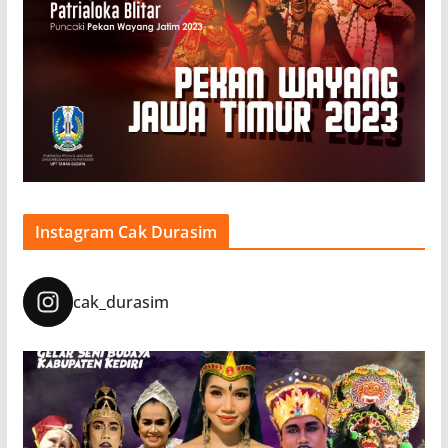
Instagram Cak Durasim
cak_durasim