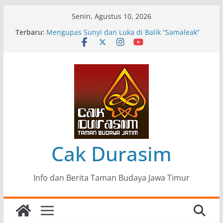
Skip
Senin, Agustus 10, 2026
to
Terbaru:
Pameran Lukisan Komunitas Patria Seni Rupa
content
Kota Blitar : Ketika “Bergerak” Menjadi Mantra
Perlawanan
Mengupas Sunyi dan Luka di Balik “Samaleak”
Menjaga Marwah Seni dan Budaya: Catatan
Kunjungan Kerja Ir. Bambang Haryo Soekartono
(BHS) Anggota DPR RI ke Taman Budaya Jawa
Timur
Pameran Tunggal 35 Karya Agus Koecink
“Tumbang Tambang”, Ungkapan Kritis Tentang
Derita Pekerja Pertambangan
Cak Durasim
Info dan Berita Taman Budaya Jawa Timur