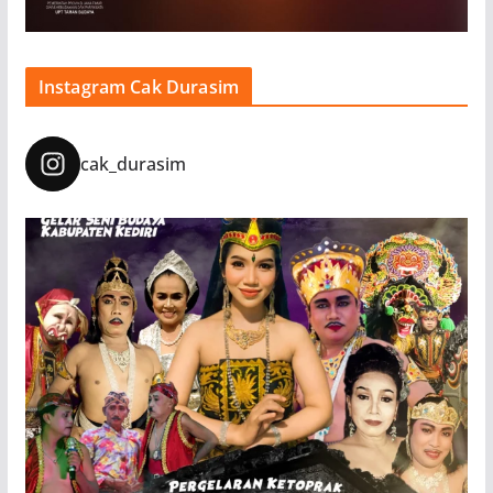
Instagram Cak Durasim
cak_durasim