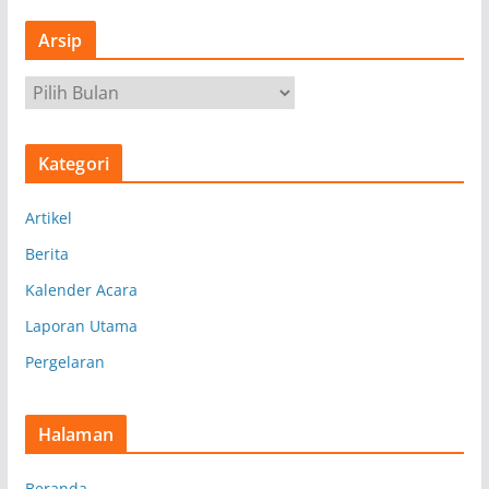
Arsip
A
r
s
Kategori
i
p
Artikel
Berita
Kalender Acara
Laporan Utama
Pergelaran
Halaman
Beranda