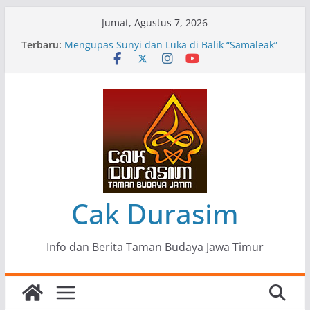
Skip
Jumat, Agustus 7, 2026
to
Terbaru:
Pameran Lukisan Komunitas Patria Seni Rupa
content
Kota Blitar : Ketika “Bergerak” Menjadi Mantra
Perlawanan
Mengupas Sunyi dan Luka di Balik “Samaleak”
Menjaga Marwah Seni dan Budaya: Catatan
Kunjungan Kerja Ir. Bambang Haryo Soekartono
(BHS) Anggota DPR RI ke Taman Budaya Jawa
Timur
Pameran Tunggal 35 Karya Agus Koecink
“Tumbang Tambang”, Ungkapan Kritis Tentang
Derita Pekerja Pertambangan
Cak Durasim
Info dan Berita Taman Budaya Jawa Timur