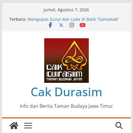
Skip
Jumat, Agustus 7, 2026
to
Terbaru:
Pameran Lukisan Komunitas Patria Seni Rupa
content
Kota Blitar : Ketika “Bergerak” Menjadi Mantra
Perlawanan
Mengupas Sunyi dan Luka di Balik “Samaleak”
Menjaga Marwah Seni dan Budaya: Catatan
Kunjungan Kerja Ir. Bambang Haryo Soekartono
(BHS) Anggota DPR RI ke Taman Budaya Jawa
Timur
Pameran Tunggal 35 Karya Agus Koecink
“Tumbang Tambang”, Ungkapan Kritis Tentang
Derita Pekerja Pertambangan
Cak Durasim
Info dan Berita Taman Budaya Jawa Timur