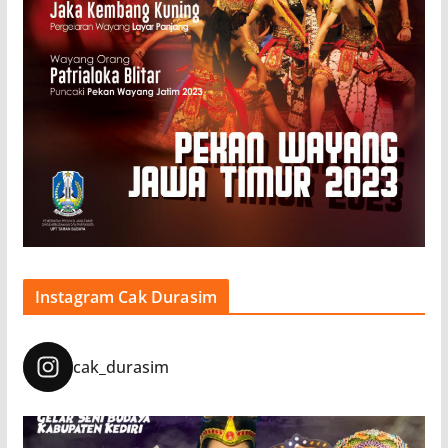
Instagram Cak Durasim
cak_durasim