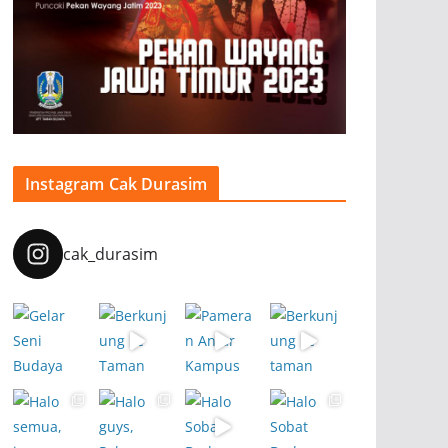
Instagram Cak Durasim
cak_durasim