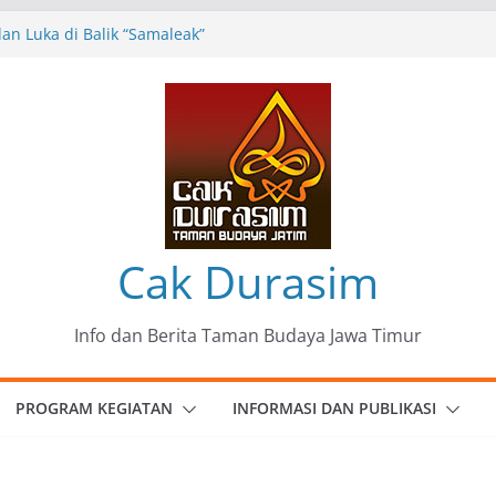
n Luka di Balik “Samaleak”
eni dan Budaya: Catatan Kunjungan
 Haryo Soekartono (BHS) Anggota DPR RI
Jawa Timur
35 Karya Agus Koecink
”, Ungkapan Kritis Tentang Derita
ngan
omunitas Patria Seni Rupa Kota Blitar :
 Menjadi Mantra Perlawanan
Cak Durasim
Info dan Berita Taman Budaya Jawa Timur
PROGRAM KEGIATAN
INFORMASI DAN PUBLIKASI