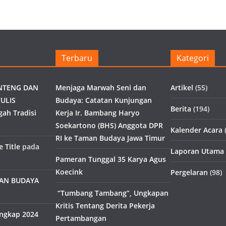
Terbaru
Kategori
NTENG DAN
Menjaga Marwah Seni dan
Artikel
(55)
ULIS
Budaya: Catatan Kunjungan
Berita
(194)
gah Tradisi
Kerja Ir. Bambang Haryo
Soekartono (BHS) Anggota DPR
Kalender Acara
(
RI ke Taman Budaya Jawa Timur
 Title
pada
Laporan Utama
Pameran Tunggal 35 Karya Agus
Koecink
Pergelaran
(98)
MAN BUDAYA
“Tumbang Tambang”, Ungkapan
Kritis Tentang Derita Pekerja
engkap 2024
Pertambangan