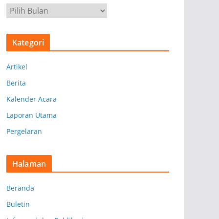
A
r
s
Kategori
i
p
Artikel
Berita
Kalender Acara
Laporan Utama
Pergelaran
Halaman
Beranda
Buletin