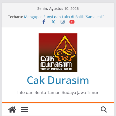
Skip
Senin, Agustus 10, 2026
to
Terbaru:
Pameran Lukisan Komunitas Patria Seni Rupa
content
Kota Blitar : Ketika “Bergerak” Menjadi Mantra
Perlawanan
Mengupas Sunyi dan Luka di Balik “Samaleak”
Menjaga Marwah Seni dan Budaya: Catatan
Kunjungan Kerja Ir. Bambang Haryo Soekartono
(BHS) Anggota DPR RI ke Taman Budaya Jawa
Timur
Pameran Tunggal 35 Karya Agus Koecink
“Tumbang Tambang”, Ungkapan Kritis Tentang
Derita Pekerja Pertambangan
Cak Durasim
Info dan Berita Taman Budaya Jawa Timur