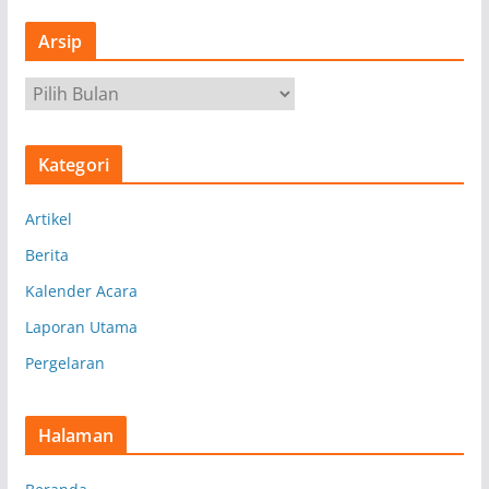
Arsip
A
r
s
Kategori
i
p
Artikel
Berita
Kalender Acara
Laporan Utama
Pergelaran
Halaman