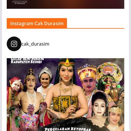
Instagram Cak Durasim
cak_durasim