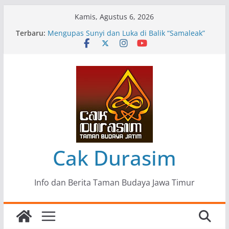
Skip
Kamis, Agustus 6, 2026
to
Terbaru:
Pameran Lukisan Komunitas Patria Seni Rupa
content
Kota Blitar : Ketika “Bergerak” Menjadi Mantra
Perlawanan
Mengupas Sunyi dan Luka di Balik “Samaleak”
Menjaga Marwah Seni dan Budaya: Catatan
Kunjungan Kerja Ir. Bambang Haryo Soekartono
(BHS) Anggota DPR RI ke Taman Budaya Jawa
Timur
Pameran Tunggal 35 Karya Agus Koecink
“Tumbang Tambang”, Ungkapan Kritis Tentang
Derita Pekerja Pertambangan
Cak Durasim
Info dan Berita Taman Budaya Jawa Timur