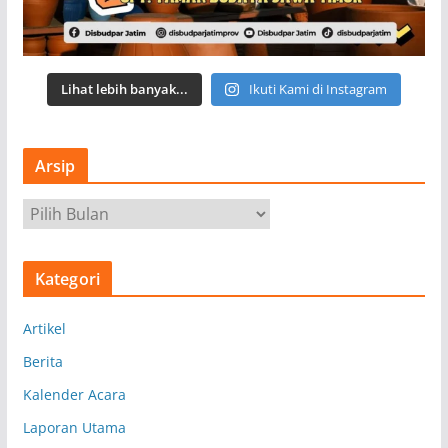
Lihat lebih banyak...
Ikuti Kami di Instagram
Arsip
A
r
s
Kategori
i
p
Artikel
Berita
Kalender Acara
Laporan Utama