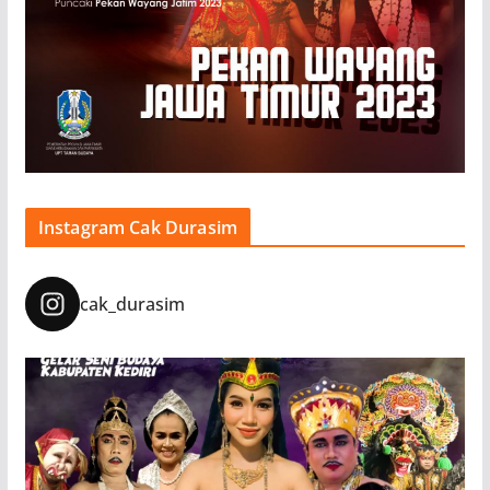
Instagram Cak Durasim
cak_durasim