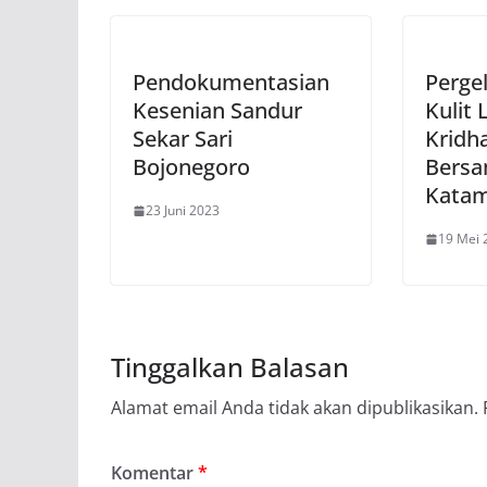
Pendokumentasian
Perge
Kesenian Sandur
Kulit
Sekar Sari
Kridh
Bojonegoro
Bersa
Kata
23 Juni 2023
19 Mei 
Tinggalkan Balasan
Alamat email Anda tidak akan dipublikasikan.
Komentar
*