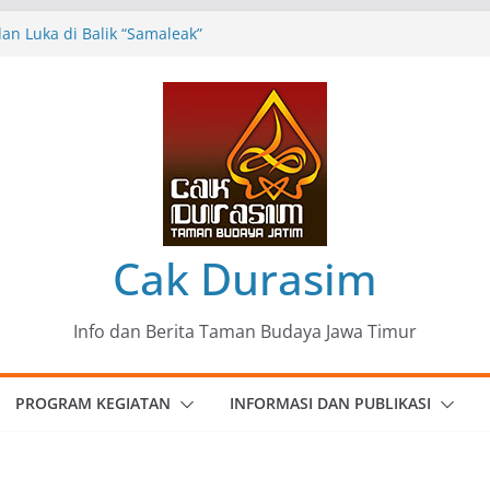
n Luka di Balik “Samaleak”
eni dan Budaya: Catatan Kunjungan
 Haryo Soekartono (BHS) Anggota DPR RI
Jawa Timur
35 Karya Agus Koecink
”, Ungkapan Kritis Tentang Derita
ngan
omunitas Patria Seni Rupa Kota Blitar :
 Menjadi Mantra Perlawanan
Cak Durasim
Info dan Berita Taman Budaya Jawa Timur
PROGRAM KEGIATAN
INFORMASI DAN PUBLIKASI