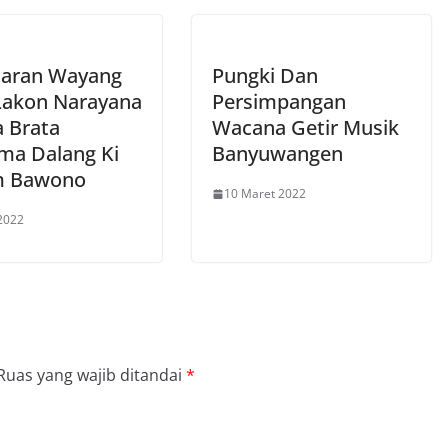
laran Wayang
Pungki Dan
 Lakon Narayana
Persimpangan
a Brata
Wacana Getir Musik
ma Dalang Ki
Banyuwangen
m Bawono
10 Maret 2022
2022
Ruas yang wajib ditandai
*