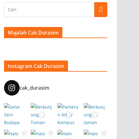
Majalah Cak Durasim
Instagram Cak Durasim
cak_durasim