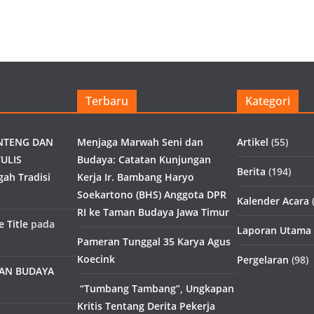
Terbaru
Kategori
NTENG DAN
Menjaga Marwah Seni dan
Artikel
(55)
ULIS
Budaya: Catatan Kunjungan
Berita
(194)
gah Tradisi
Kerja Ir. Bambang Haryo
Soekartono (BHS) Anggota DPR
Kalender Acara
(
RI ke Taman Budaya Jawa Timur
 Title
pada
Laporan Utama
Pameran Tunggal 35 Karya Agus
Koecink
Pergelaran
(98)
MAN BUDAYA
“Tumbang Tambang”, Ungkapan
Kritis Tentang Derita Pekerja