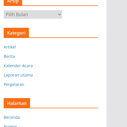
Arsip
A
r
s
Kategori
i
p
Artikel
Berita
Kalender Acara
Laporan Utama
Pergelaran
Halaman
Beranda
Buletin