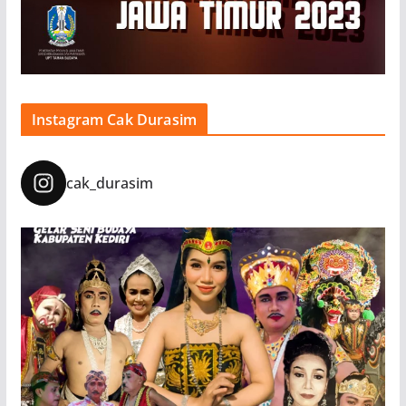
Instagram Cak Durasim
cak_durasim