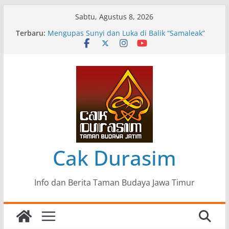
Skip
Sabtu, Agustus 8, 2026
to
Terbaru:
Pameran Lukisan Komunitas Patria Seni Rupa
content
Kota Blitar : Ketika “Bergerak” Menjadi Mantra
Perlawanan
Mengupas Sunyi dan Luka di Balik “Samaleak”
Menjaga Marwah Seni dan Budaya: Catatan
Kunjungan Kerja Ir. Bambang Haryo Soekartono
(BHS) Anggota DPR RI ke Taman Budaya Jawa
Timur
Pameran Tunggal 35 Karya Agus Koecink
“Tumbang Tambang”, Ungkapan Kritis Tentang
Derita Pekerja Pertambangan
Cak Durasim
Info dan Berita Taman Budaya Jawa Timur