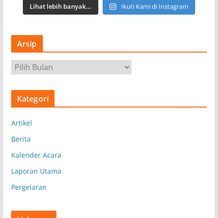
Lihat lebih banyak...
Ikuti Kami di Instagram
Arsip
A
r
s
Kategori
i
p
Artikel
Berita
Kalender Acara
Laporan Utama
Pergelaran