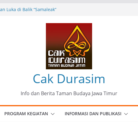
n Luka di Balik “Samaleak”
eni dan Budaya: Catatan Kunjungan
 Haryo Soekartono (BHS) Anggota DPR RI
Jawa Timur
35 Karya Agus Koecink
”, Ungkapan Kritis Tentang Derita
ngan
munitas Patria Seni Rupa Kota Blitar :
 Menjadi Mantra Perlawanan
Cak Durasim
Info dan Berita Taman Budaya Jawa Timur
PROGRAM KEGIATAN
INFORMASI DAN PUBLIKASI