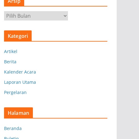
Arsip
A
r
s
Kategori
i
p
Artikel
Berita
Kalender Acara
Laporan Utama
Pergelaran
Halaman
Beranda
Buletin