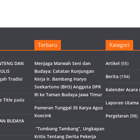
Terbaru
Kategori
NTENG DAN
Menjaga Marwah Seni dan
Artikel
(55)
ULIS
Budaya: Catatan Kunjungan
Berita
(194)
gah Tradisi
Kerja Ir. Bambang Haryo
Soekartono (BHS) Anggota DPR
Kalender Acara
(
RI ke Taman Budaya Jawa Timur
 Title
pada
Laporan Utama
Pameran Tunggal 35 Karya Agus
Koecink
Pergelaran
(98)
MAN BUDAYA
“Tumbang Tambang”, Ungkapan
Kritis Tentang Derita Pekerja