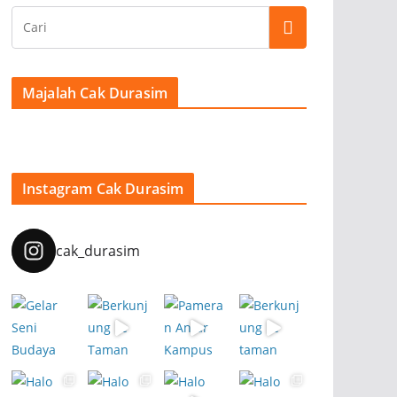
Majalah Cak Durasim
Instagram Cak Durasim
cak_durasim