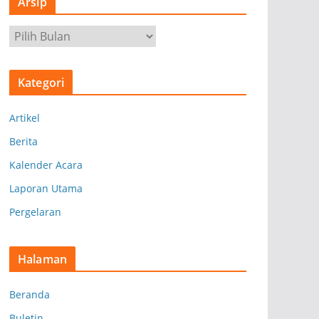
Arsip
A
r
s
Kategori
i
p
Artikel
Berita
Kalender Acara
Laporan Utama
Pergelaran
Halaman
Beranda
Buletin