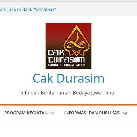
n Luka di Balik “Samaleak”
eni dan Budaya: Catatan Kunjungan
 Haryo Soekartono (BHS) Anggota DPR RI
Jawa Timur
35 Karya Agus Koecink
”, Ungkapan Kritis Tentang Derita
ngan
munitas Patria Seni Rupa Kota Blitar :
 Menjadi Mantra Perlawanan
Cak Durasim
Info dan Berita Taman Budaya Jawa Timur
PROGRAM KEGIATAN
INFORMASI DAN PUBLIKASI