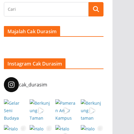
Majalah Cak Durasim
Instagram Cak Durasim
cak_durasim