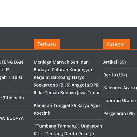
Terbaru
Kategori
NTENG DAN
Menjaga Marwah Seni dan
Artikel
(55)
ULIS
Budaya: Catatan Kunjungan
Berita
(194)
gah Tradisi
Kerja Ir. Bambang Haryo
Soekartono (BHS) Anggota DPR
Kalender Acara
(
RI ke Taman Budaya Jawa Timur
 Title
pada
Laporan Utama
Pameran Tunggal 35 Karya Agus
Koecink
Pergelaran
(98)
MAN BUDAYA
“Tumbang Tambang”, Ungkapan
Kritis Tentang Derita Pekerja