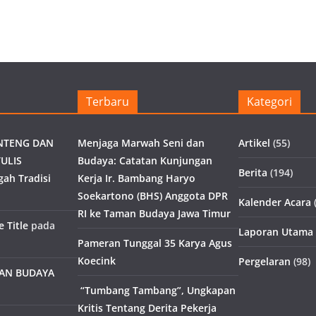
Terbaru
Kategori
NTENG DAN
Menjaga Marwah Seni dan
Artikel
(55)
ULIS
Budaya: Catatan Kunjungan
Berita
(194)
gah Tradisi
Kerja Ir. Bambang Haryo
Soekartono (BHS) Anggota DPR
Kalender Acara
(
RI ke Taman Budaya Jawa Timur
 Title
pada
Laporan Utama
Pameran Tunggal 35 Karya Agus
Koecink
Pergelaran
(98)
MAN BUDAYA
“Tumbang Tambang”, Ungkapan
Kritis Tentang Derita Pekerja