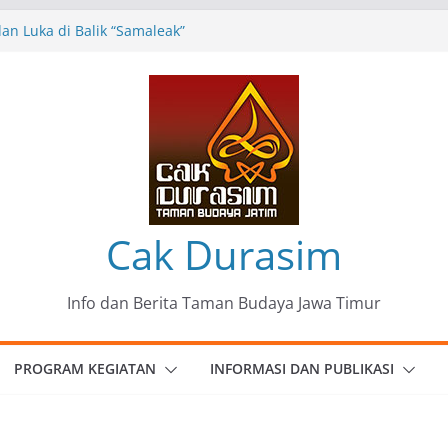
n Luka di Balik “Samaleak”
eni dan Budaya: Catatan Kunjungan
 Haryo Soekartono (BHS) Anggota DPR RI
Jawa Timur
35 Karya Agus Koecink
”, Ungkapan Kritis Tentang Derita
ngan
omunitas Patria Seni Rupa Kota Blitar :
 Menjadi Mantra Perlawanan
Cak Durasim
Info dan Berita Taman Budaya Jawa Timur
PROGRAM KEGIATAN
INFORMASI DAN PUBLIKASI