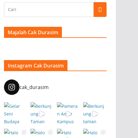
Majalah Cak Durasim
Instagram Cak Durasim
cak_durasim