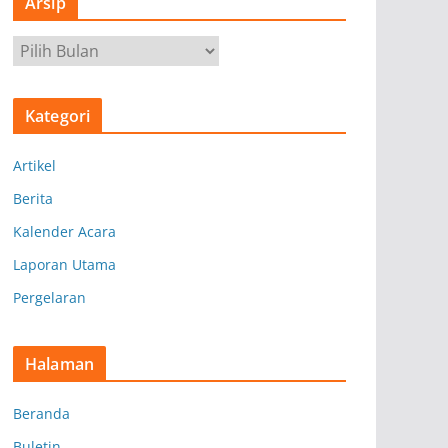
Arsip
A
r
s
Kategori
i
p
Artikel
Berita
Kalender Acara
Laporan Utama
Pergelaran
Halaman
Beranda
Buletin