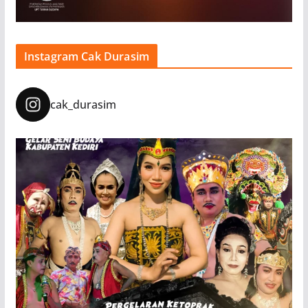
Instagram Cak Durasim
cak_durasim