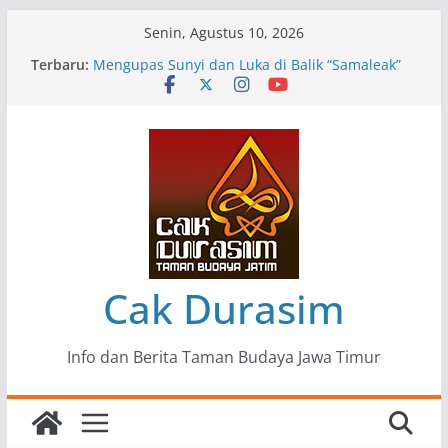
Skip
Senin, Agustus 10, 2026
to
Terbaru:
Pameran Lukisan Komunitas Patria Seni Rupa
content
Kota Blitar : Ketika “Bergerak” Menjadi Mantra
Perlawanan
Mengupas Sunyi dan Luka di Balik “Samaleak”
Menjaga Marwah Seni dan Budaya: Catatan
Kunjungan Kerja Ir. Bambang Haryo Soekartono
(BHS) Anggota DPR RI ke Taman Budaya Jawa
Timur
Pameran Tunggal 35 Karya Agus Koecink
“Tumbang Tambang”, Ungkapan Kritis Tentang
Derita Pekerja Pertambangan
Cak Durasim
Info dan Berita Taman Budaya Jawa Timur