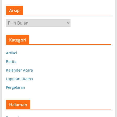
Arsip
A
r
s
Kategori
i
p
Artikel
Berita
Kalender Acara
Laporan Utama
Pergelaran
Halaman