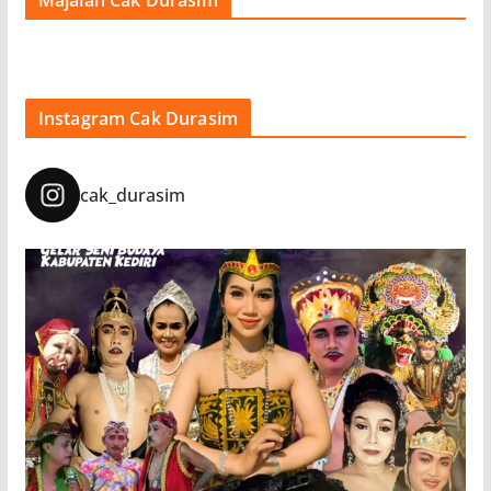
Instagram Cak Durasim
cak_durasim