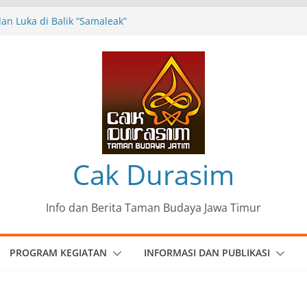
n Luka di Balik “Samaleak”
eni dan Budaya: Catatan Kunjungan
 Haryo Soekartono (BHS) Anggota DPR RI
Jawa Timur
35 Karya Agus Koecink
”, Ungkapan Kritis Tentang Derita
ngan
omunitas Patria Seni Rupa Kota Blitar :
 Menjadi Mantra Perlawanan
Cak Durasim
Info dan Berita Taman Budaya Jawa Timur
PROGRAM KEGIATAN
INFORMASI DAN PUBLIKASI