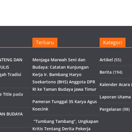
Terbaru
Kategori
NTENG DAN
Menjaga Marwah Seni dan
Artikel
(55)
ULIS
Budaya: Catatan Kunjungan
Berita
(194)
gah Tradisi
Kerja Ir. Bambang Haryo
Soekartono (BHS) Anggota DPR
Kalender Acara
(
RI ke Taman Budaya Jawa Timur
 Title
pada
Laporan Utama
Pameran Tunggal 35 Karya Agus
Koecink
Pergelaran
(98)
MAN BUDAYA
“Tumbang Tambang”, Ungkapan
Kritis Tentang Derita Pekerja