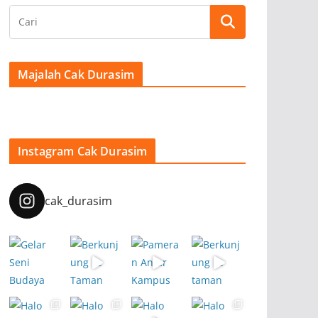
Majalah Cak Durasim
Instagram Cak Durasim
cak_durasim