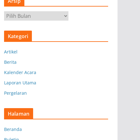
Arsip
A
r
s
Kategori
i
p
Artikel
Berita
Kalender Acara
Laporan Utama
Pergelaran
Halaman
Beranda
Buletin