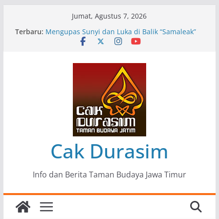
Skip
Jumat, Agustus 7, 2026
to
Terbaru:
Pameran Lukisan Komunitas Patria Seni Rupa
content
Kota Blitar : Ketika “Bergerak” Menjadi Mantra
Perlawanan
Mengupas Sunyi dan Luka di Balik “Samaleak”
Menjaga Marwah Seni dan Budaya: Catatan
Kunjungan Kerja Ir. Bambang Haryo Soekartono
(BHS) Anggota DPR RI ke Taman Budaya Jawa
Timur
Pameran Tunggal 35 Karya Agus Koecink
“Tumbang Tambang”, Ungkapan Kritis Tentang
Derita Pekerja Pertambangan
Cak Durasim
Info dan Berita Taman Budaya Jawa Timur