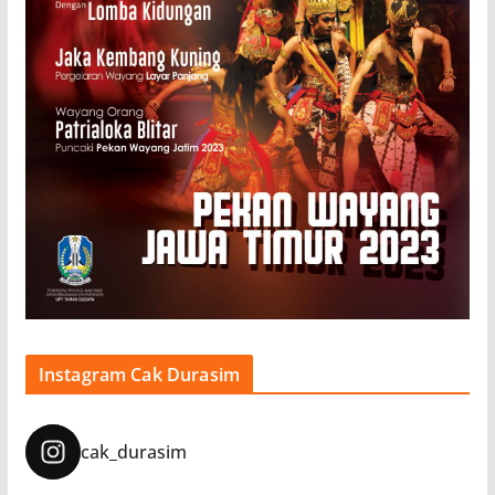
Instagram Cak Durasim
cak_durasim