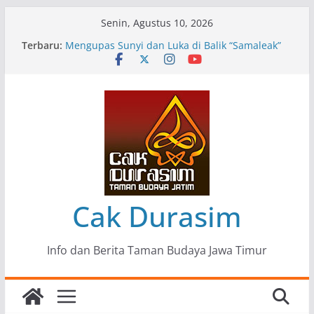
Skip
Senin, Agustus 10, 2026
to
Terbaru:
Pameran Lukisan Komunitas Patria Seni Rupa
content
Kota Blitar : Ketika “Bergerak” Menjadi Mantra
Perlawanan
Mengupas Sunyi dan Luka di Balik “Samaleak”
Menjaga Marwah Seni dan Budaya: Catatan
Kunjungan Kerja Ir. Bambang Haryo Soekartono
(BHS) Anggota DPR RI ke Taman Budaya Jawa
Timur
Pameran Tunggal 35 Karya Agus Koecink
“Tumbang Tambang”, Ungkapan Kritis Tentang
Derita Pekerja Pertambangan
Cak Durasim
Info dan Berita Taman Budaya Jawa Timur