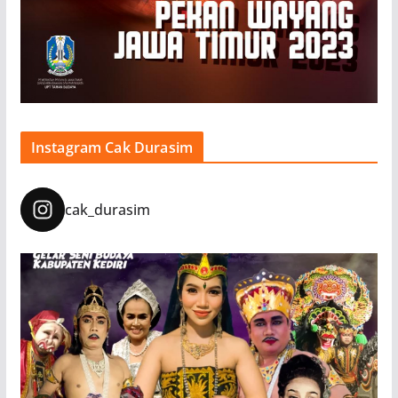
Instagram Cak Durasim
cak_durasim