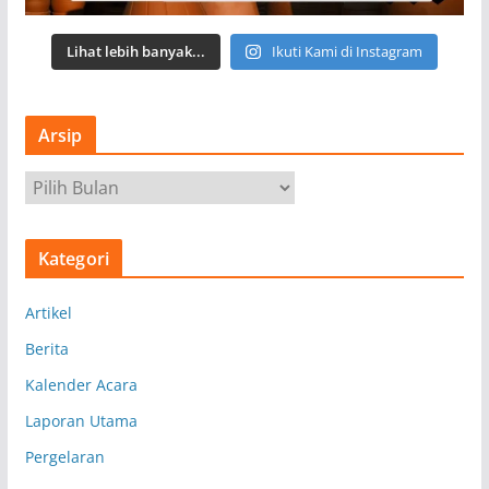
Lihat lebih banyak...
Ikuti Kami di Instagram
Arsip
A
r
s
Kategori
i
p
Artikel
Berita
Kalender Acara
Laporan Utama
Pergelaran