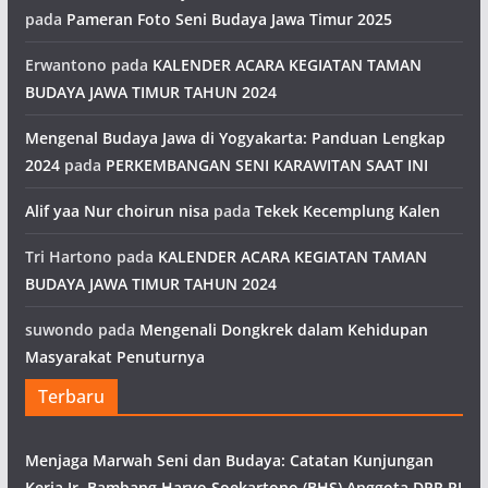
pada
Pameran Foto Seni Budaya Jawa Timur 2025
Erwantono
pada
KALENDER ACARA KEGIATAN TAMAN
BUDAYA JAWA TIMUR TAHUN 2024
Mengenal Budaya Jawa di Yogyakarta: Panduan Lengkap
2024
pada
PERKEMBANGAN SENI KARAWITAN SAAT INI
Alif yaa Nur choirun nisa
pada
Tekek Kecemplung Kalen
Tri Hartono
pada
KALENDER ACARA KEGIATAN TAMAN
BUDAYA JAWA TIMUR TAHUN 2024
suwondo
pada
Mengenali Dongkrek dalam Kehidupan
Masyarakat Penuturnya
Terbaru
Menjaga Marwah Seni dan Budaya: Catatan Kunjungan
Kerja Ir. Bambang Haryo Soekartono (BHS) Anggota DPR RI