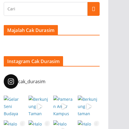
Majalah Cak Durasim
Instagram Cak Durasim
cak_durasim