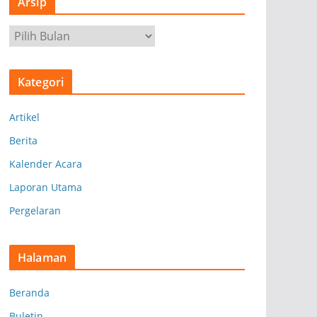
Arsip
A
r
s
Kategori
i
p
Artikel
Berita
Kalender Acara
Laporan Utama
Pergelaran
Halaman
Beranda
Buletin