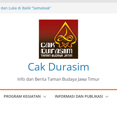
dan Luka di Balik “Samaleak”
 Seni dan Budaya: Catatan Kunjungan
ng Haryo Soekartono (BHS) Anggota DPR RI
a Jawa Timur
 35 Karya Agus Koecink
g”, Ungkapan Kritis Tentang Derita
bangan
Komunitas Patria Seni Rupa Kota Blitar :
k” Menjadi Mantra Perlawanan
Cak Durasim
Info dan Berita Taman Budaya Jawa Timur
PROGRAM KEGIATAN
INFORMASI DAN PUBLIKASI