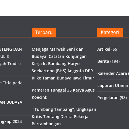
Terbaru
Kategori
NTENG DAN
Menjaga Marwah Seni dan
Artikel
(55)
ULIS
Budaya: Catatan Kunjungan
Berita
(194)
gah Tradisi
Kerja Ir. Bambang Haryo
Soekartono (BHS) Anggota DPR
Kalender Acara
(
RI ke Taman Budaya Jawa Timur
 Title
pada
Laporan Utama
Pameran Tunggal 35 Karya Agus
Koecink
Pergelaran
(98)
MAN BUDAYA
“Tumbang Tambang”, Ungkapan
Kritis Tentang Derita Pekerja
engkap 2024
Pertambangan