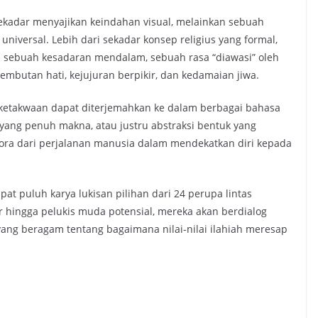
kadar menyajikan keindahan visual, melainkan sebuah
iversal. Lebih dari sekadar konsep religius yang formal,
i sebuah kesadaran mendalam, sebuah rasa “diawasi” oleh
mbutan hati, kejujuran berpikir, dan kedamaian jiwa.
i ketakwaan dapat diterjemahkan ke dalam berbagai bahasa
 yang penuh makna, atau justru abstraksi bentuk yang
ra dari perjalanan manusia dalam mendekatkan diri kepada
t puluh karya lukisan pilihan dari 24 perupa lintas
or hingga pelukis muda potensial, mereka akan berdialog
yang beragam tentang bagaimana nilai-nilai ilahiah meresap