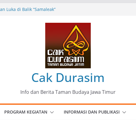
n Luka di Balik “Samaleak”
eni dan Budaya: Catatan Kunjungan
 Haryo Soekartono (BHS) Anggota DPR RI
Jawa Timur
35 Karya Agus Koecink
”, Ungkapan Kritis Tentang Derita
ngan
munitas Patria Seni Rupa Kota Blitar :
 Menjadi Mantra Perlawanan
Cak Durasim
Info dan Berita Taman Budaya Jawa Timur
PROGRAM KEGIATAN
INFORMASI DAN PUBLIKASI