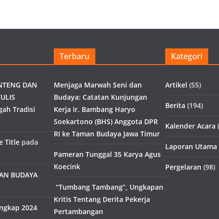
Terbaru
Kategori
NTENG DAN
Menjaga Marwah Seni dan
Artikel
(55)
ULIS
Budaya: Catatan Kunjungan
Berita
(194)
gah Tradisi
Kerja Ir. Bambang Haryo
Soekartono (BHS) Anggota DPR
Kalender Acara
(
RI ke Taman Budaya Jawa Timur
 Title
pada
Laporan Utama
Pameran Tunggal 35 Karya Agus
Koecink
Pergelaran
(98)
MAN BUDAYA
“Tumbang Tambang”, Ungkapan
Kritis Tentang Derita Pekerja
engkap 2024
Pertambangan