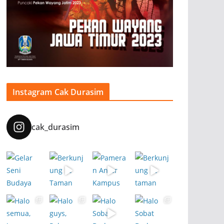
Instagram Cak Durasim
cak_durasim