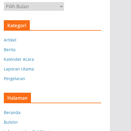
A
r
s
Kategori
i
p
Artikel
Berita
Kalender Acara
Laporan Utama
Pergelaran
Halaman
Beranda
Buletin